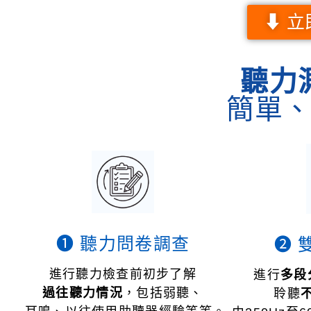
⬇ 立
聽力
簡單
❶ 聽力問卷調查
❷ 
進行聽力檢查前初步了解
進行
多段
過往聽力情況
，包括弱聽、
聆聽