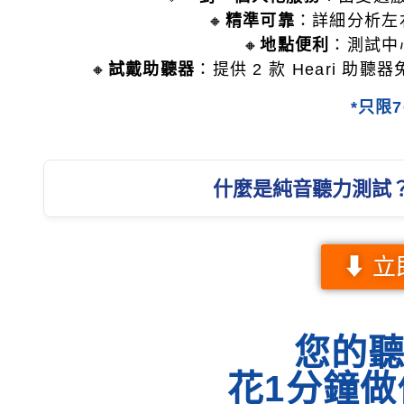
🔸
精準可靠
：詳細分析左
🔸
地點便利
：測試中
🔸
試戴助聽器
：提供 2 款 Heari 助
*只限
什麼是純音聽力測試
⬇ 立
您的
花1分鐘