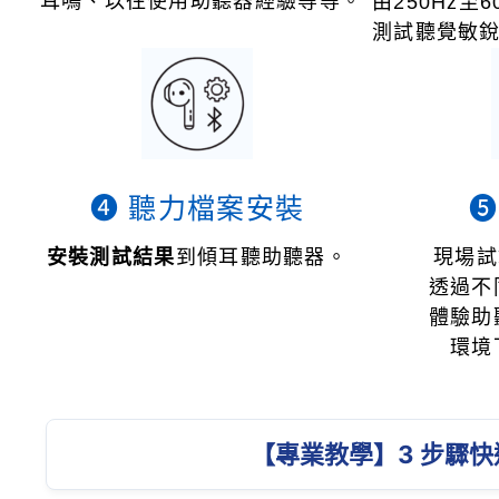
耳鳴、以往使用助聽器經驗等等。
由250Hz至60
測試聽覺敏
❹ 聽力檔案安裝
❺
安裝測試結果
到傾耳聽助聽器。
現場試
透過不
體驗助
環境
【專業教學】3 步驟快