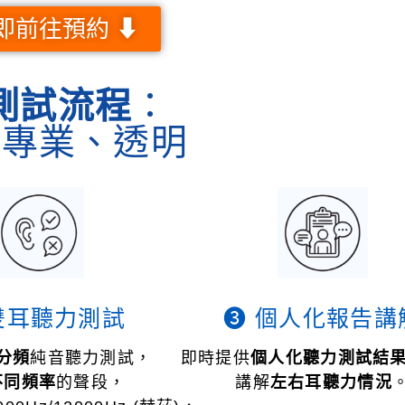
即前往預約 ⬇
測試流程
：
、專業、透明
雙耳聽力測試
❸ 個人化報告講
分頻
純音聽力測試，
即時提供
個人化聽力測試結
不同頻率
的聲段，
講解
左右耳聽力情況