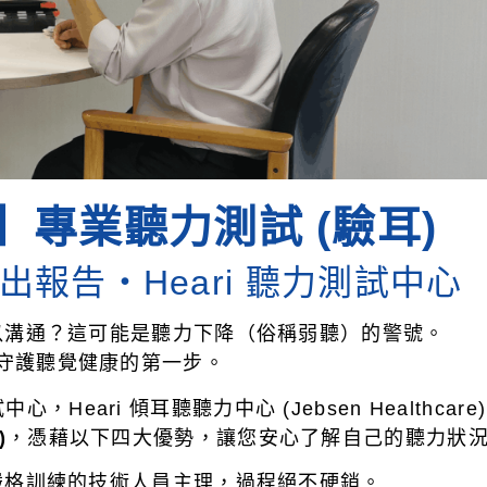
力
】
專業聽力測試 (驗耳)
試
出報告・Heari 聽力測試中心
以溝通？這可能是
聽力下降
（俗稱弱聽）的警號。
務
守護聽覺健康的第一步。
ari 傾耳聽聽力中心 (Jebsen Healthcare)
)
，
憑藉以下四大優勢，讓您安心了解自己的聽力狀
嚴格訓練的技術人員主理，過程絕不硬銷。