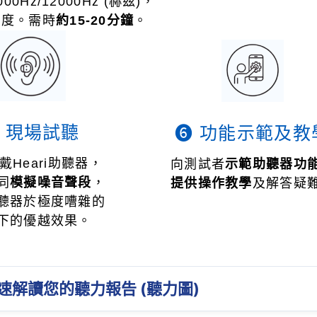
00Hz/12000Hz (赫茲)，
銳度。需時
約15-20分鐘
。
 現場試聽
❻ 功能示範及教
戴Heari助聽器，
向測試者
示範
助聽器功
同
模擬噪音聲段
，
提供操作教學
及解答疑
聽器於極度嘈雜的
下的優越效果。
速解讀您的聽力報告 (聽力圖)