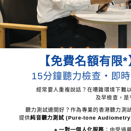
純音聽
【免費名額有限*
測
15分鐘聽力檢查・即時
經常要人重複說話？在嘈雜環境下難
一對一專業服
及早檢查，是
聽力測試邊間好？作為專業的香港聽力測試中心，He
提供
純音聽力測試 (Pure-tone Audiometry
🔸
一對一個人化服務
：由受過