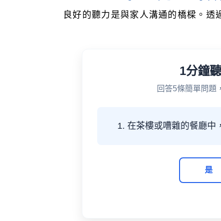
良好的聽力是與家人溝通的橋樑。透
1分鐘
回答5條簡單問題
1. 在茶樓或嘈雜的餐廳
是