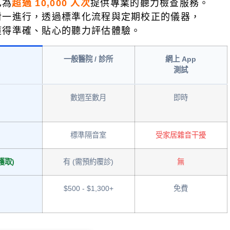
已為
超過 10,000 人次
提供專業的聽力檢查服務。
對一進行，透過標準化流程與定期校正的儀器，
獲得準確、貼心的聽力評估體驗。
一般醫院 / 診所
網上 App
測試
數週至數月
即時
標準隔音室
受家居雜音干擾
獲取)
有 (需預約覆診)
無
$500 - $1,300+
免費