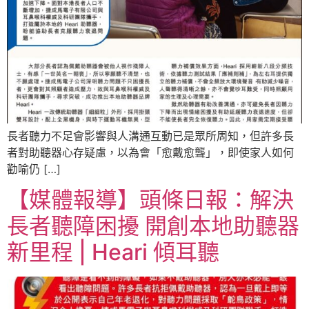
長者聽力不足會影響與人溝通互動已是眾所周知，但許多長
者對助聽器心存疑慮，以為會「愈戴愈聾」，即使家人如何
勸喻仍 […]
【媒體報導】頭條日報：解決
長者聽障困擾 開創本地助聽器
新里程 | Heari 傾耳聽