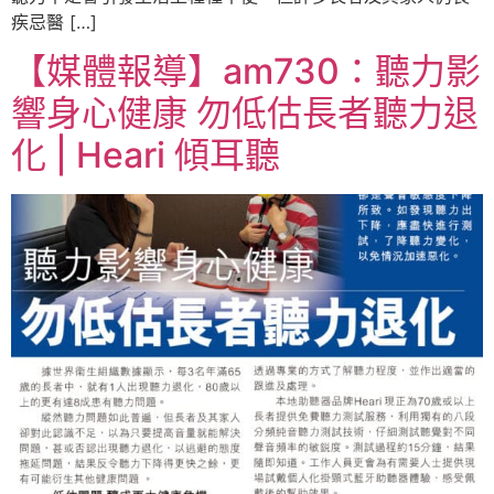
疾忌醫 […]
【媒體報導】am730：聽力影
響身心健康 勿低估長者聽力退
化 | Heari 傾耳聽