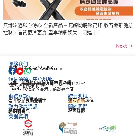
無論遠近以心傳心 全新產品 – 無線助聽咪高峰 收音距離隨意
控制，音質更清更真 盡享精彩娛樂：可連 […]
Next
→
聯絡我們
電話：+852 3678 2002
電郵：info@heariaudio.com
傾耳聽聽力中心地址
北角：英皇道510號港運大廈25樓
旺角：彌敦道688號旺角中心一期1422室
*聽力測試敬請預約
Heari - 您信賴的香港助聽器專門店
助聽器款式
聽力測試​
AI RIC耳背式助聽器
聽力測試流程
雙耳掛頸式助聽器
立即預約
聽力健康資訊​
關於我們
聽力健康
媒體報道
助聽器資訊
社區關懷
聽力影片
榮獲獎項
한국어
Español