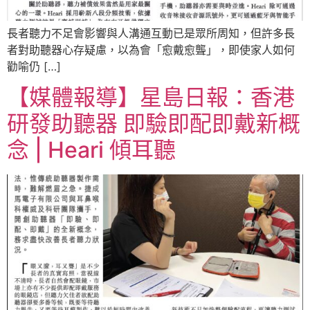
長者聽力不足會影響與人溝通互動已是眾所周知，但許多長
者對助聽器心存疑慮，以為會「愈戴愈聾」，即使家人如何
勸喻仍 […]
【媒體報導】星島日報：香港
研發助聽器 即驗即配即戴新概
念 | Heari 傾耳聽