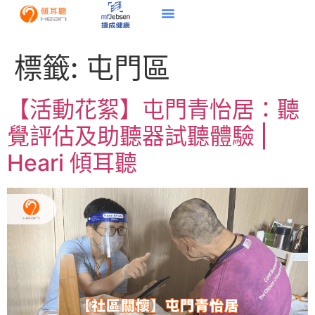
標籤:
屯門區
【活動花絮】屯門青怡居：聽
覺評估及助聽器試聽體驗 |
Heari 傾耳聽