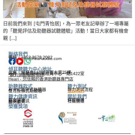
日前我們來到 [屯門青怡居]，為一眾老友記舉辦了一場專屬
的「聽覺評估及助聽器試聽體驗」活動！當日大家都有機會
親 […]
聯絡我們
電話：+852 3678 2002
電郵：info@heariaudio.com
傾耳聽聽力中心地址
北角：英皇道510號港運大廈25樓
旺角：彌敦道688號旺角中心一期1422室
*聽力測試敬請預約
Heari - 您信賴的香港助聽器專門店
助聽器款式
聽力測試​
AI RIC耳背式助聽器
聽力測試流程
雙耳掛頸式助聽器
立即預約
聽力健康資訊​
關於我們
聽力健康
媒體報道
助聽器資訊
社區關懷
聽力影片
榮獲獎項
한국어
Español
Français