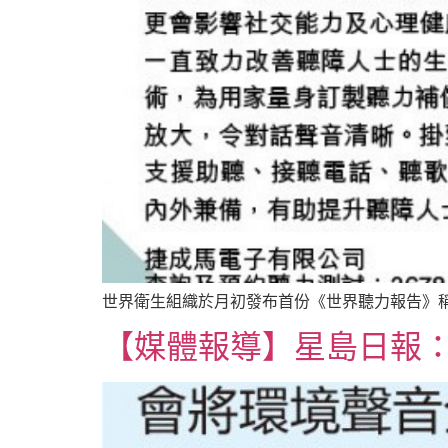
世界衛生組織於月初發布首份《世界聽力報告》稱・
【媒體報導】星島日報：重