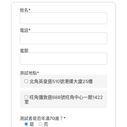
姓名*
電話*
電郵
測試地點*
北角英皇道510號港運大廈25樓
旺角彌敦道688號旺角中心一期1422
室
測試者是否年滿70歲？*
是
否