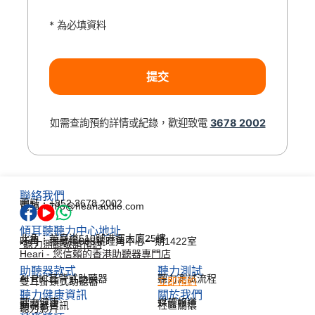
* 為必填資料
如需查詢預約詳情或紀錄，歡迎致電
3678 2002
聯絡我們
電話：+852 3678 2002
電郵：info@heariaudio.com
傾耳聽聽力中心地址
北角：英皇道510號港運大廈25樓
旺角：彌敦道688號旺角中心一期1422室
*聽力測試敬請預約
Heari - 您信賴的香港助聽器專門店
助聽器款式
聽力測試​
AI RIC耳背式助聽器
聽力測試流程
雙耳掛頸式助聽器
立即預約
聽力健康資訊​
關於我們
聽力健康
媒體報道
助聽器資訊
社區關懷
聽力影片