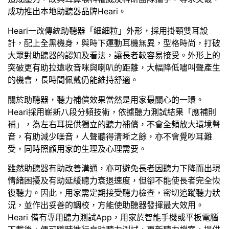
成功推出本地助聽器品牌Heari。
Heari一改傳統助聽器「細細粒」外形，採用掛頸雙耳設
計，配上全黑機身，與時下運動耳機無異，型格時尚，打破
大眾對助聽器的認知及看法，讓長者較容易接受。外形上的
突破更有助拉遠收音咪與喇叭的距離，大幅降低嘯叫聲產生
的機會，長時間佩戴仍能維持舒適。
關於助聽器，聽力補償效果當然是用家最關心的一環。
Heari採用嶄新八段分頻技術，依據聽力測試結果「應補則
補」，為左右耳提供獨立的聽力補償，不會全頻放大環境聲
音，有助減少噪音，人聲聽得清晰之餘，亦不會覺吵耳難
受，同時照顧用家的生理及心理需要。
雖然助聽器有助改善溝通，亦可避免長者因聽力下降而出現
情緒困擾及有助延緩聽力衰退速度，但卻不能使長者完全恢
復聽力。因此，用家需定期接受聽力檢查，密切追蹤聽力狀
況，並作出妥善的調校，方能使助聽器發揮最大效用。
Heari 備有專用聽力測試App，用家於智能手機或平板電腦