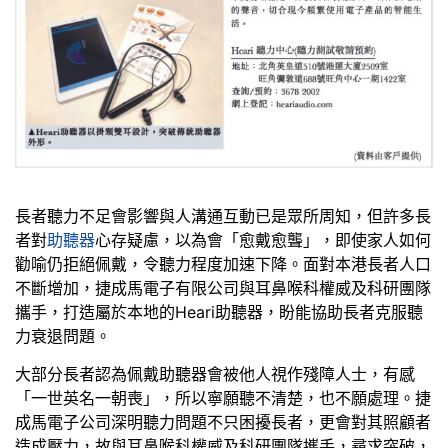
長者聽力不足會影響與人溝通互動已是眾所周知，但許多長
者對
助聽器
心存疑慮，以為會「愈戴愈聾」，即使家人如何
勸喻仍拒絕佩戴，令聽力程度加速下降。面對本港長者人口
不斷增加，捷成馬電子有限公司與耳鼻喉科權威及科研團隊
攜手，打造屬於本地的Heari助聽器，盼能協助長者克服聽
力衰退問題。
大部分長者認為佩戴助聽器會被他人視作殘障人士，有感
「一世英名一朝喪」，所以寧願聽不清楚，也不願處理。捷
成馬電子公司深明聽力問題不只困擾長者，更會對其照顧者
造成壓力，故與耳鼻喉科權威及科研團隊攜手，尋求突破，