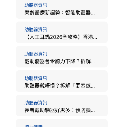
助聽器資訊
樂齡醫療新趨勢：智能助聽器結合 AI 眼底相機，如何全方位守護長者健康？
助聽器資訊
【人工耳蝸2026全攻略】香港手術費用、原理與副作用評估！
助聽器資訊
戴助聽器會令聽力下降？拆解越戴越聾迷思與聽覺剝奪真相
助聽器資訊
助聽器戴唔慣？拆解「悶塞感」成因、堵耳效應與 4 週適應期全攻略
助聽器資訊
長者戴助聽器好處多：預防腦退化、9大誤區破解及家屬陪伴全手冊