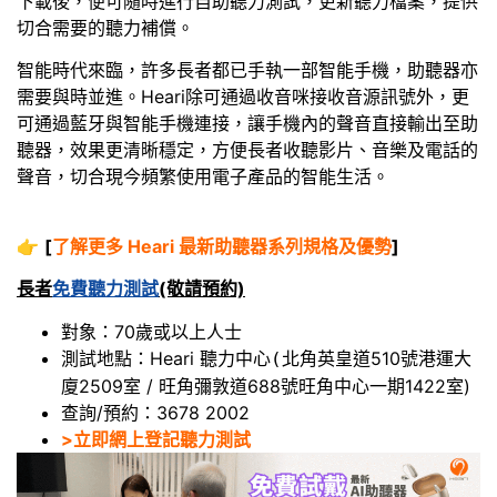
下載後，便可隨時進行自助聽力測試，更新聽力檔案，提供
切合需要的聽力補償。
智能時代來臨，許多長者都已手執一部智能手機，助聽器亦
需要與時並進。Heari除可通過收音咪接收音源訊號外，更
可通過藍牙與智能手機連接，讓手機內的聲音直接輸出至助
聽器，效果更清晰穩定，方便長者收聽影片、音樂及電話的
聲音，切合現今頻繁使用電子產品的智能生活。
👉
[
了解更多 Heari 最新助聽器系列規格及優勢
]
長者
免費聽力測試
(敬請預約)
對象：70歲或以上人士
測試地點：Heari 聽力中心
北角英皇道510號港運大
(
廈2509室 / 旺角彌敦道688號旺角中心一期1422室)
查詢/預約：3678 2002
>立即網上登記聽力測試