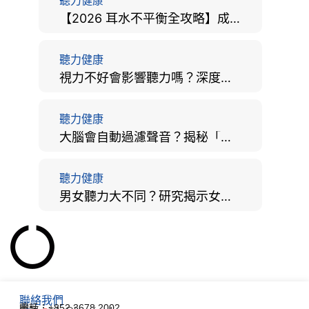
聽力健康
【2026 耳水不平衡全攻略】成因、病徵、治療及改善方法
聽力健康
視力不好會影響聽力嗎？深度拆解大腦「眼耳並用」的科學秘密
聽力健康
大腦會自動過濾聲音？揭秘「聽覺注意」機制與聽力健康的深層關係
聽力健康
男女聽力大不同？研究揭示女性聽覺更靈敏！為何男性更易聽力損失？
聯絡我們
電話：+852 3678 2002