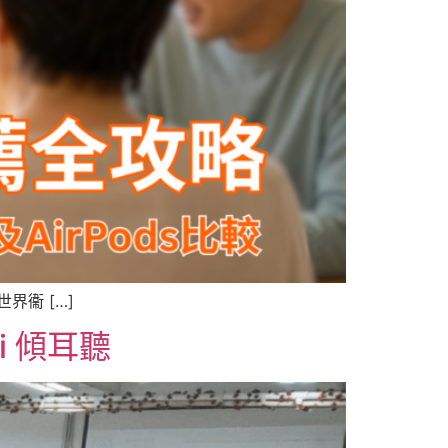
界衞 […]
i 傾耳聽