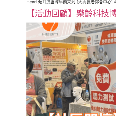
Heari 傾耳聽團隊早前來到 [大興長者鄰舍中
【活動回顧】樂齡科技博覽暨