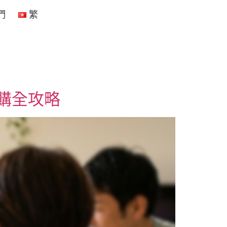
們
繁
購全攻略