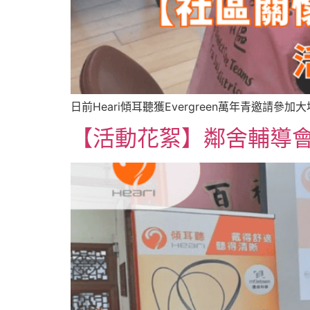
日前Heari傾耳聽獲Evergreen萬年青邀請參
【活動花絮】鄰舍輔導會上