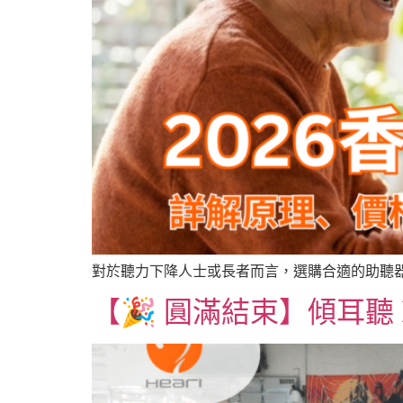
對於聽力下降人士或長者而言，選購合適的助聽器 
【🎉 圓滿結束】傾耳聽 X