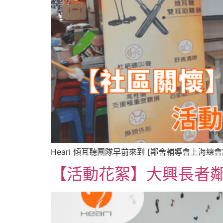
Heari 傾耳聽團隊早前來到 [鄰舍輔導會上海
【活動花絮】大興長者鄰舍