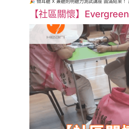
🎉 傾耳聽 X 兼聽則明聽力測試講座 圓滿結束！
【社區關懷】Evergree