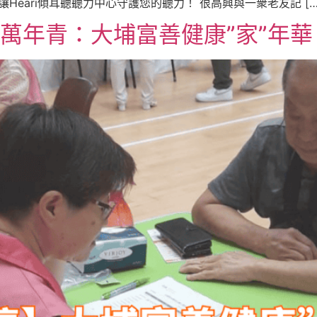
 讓Heari傾耳聽聽力中心守護您的聽力！ 很高興與一衆老友記 […
n萬年青：大埔富善健康”家”年華 | 