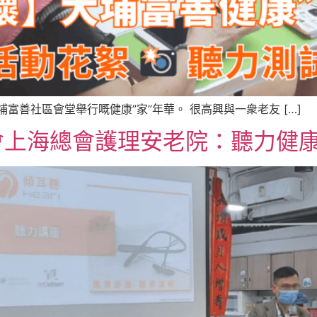
加大埔富善社區會堂舉行嘅健康”家”年華。 很高興與一衆老友 […]
海總會護理安老院：聽力健康講座 