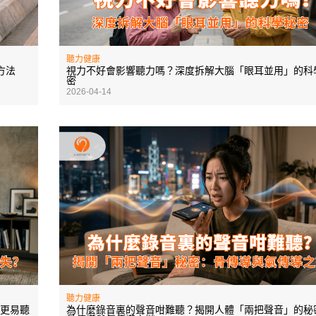
聽力健康
方法
視力不好會影響聽力嗎？深度拆解大腦「眼耳並用」的科
密
2026-04-14
聽力健康
更易聽
為什麼錄音裏的聲音咁難聽？揭開人體「兩把聲音」的秘