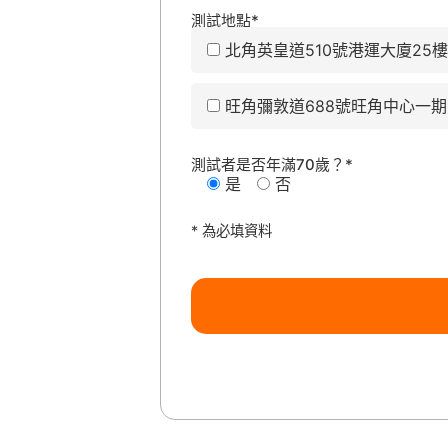
測試地點*
北角英皇道510號港運大廈25樓
旺角彌敦道688號旺角中心一期1
測試者是否年滿70歲？*
是
否
* 為必填資料