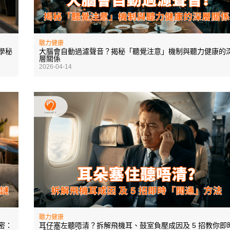
聽力健康
學秘
大腦會自動過濾聲音？揭秘「聽覺注意」機制與聽力健康的
層關係
2026-04-14
聽力健康
密：
耳仔塞左聽唔清？拆解飛機耳、鼓室負壓成因及 5 招教你即