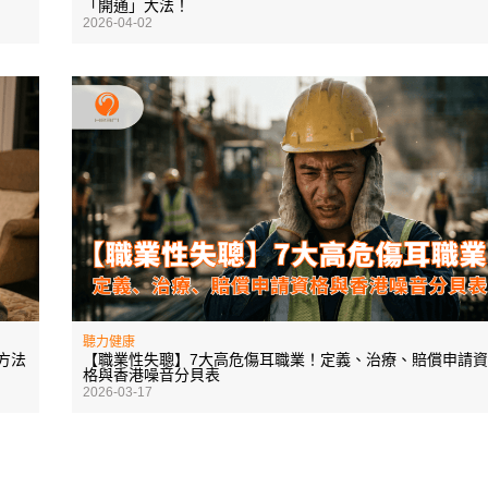
「開通」大法！
2026-04-02
聽力健康
方法
【職業性失聰】7大高危傷耳職業！定義、治療、賠償申請資
格與香港噪音分貝表
2026-03-17