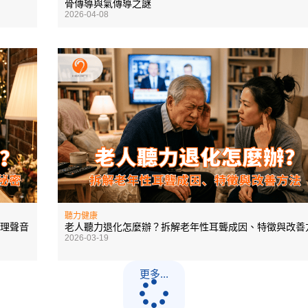
骨傳導與氣傳導之謎
2026-04-08
聽力健康
理聲音
老人聽力退化怎麼辦？拆解老年性耳聾成因、特徵與改善
2026-03-19
更多...