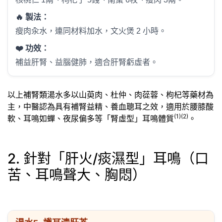
🔥 製法：
瘦肉汆水，連同材料加水，文火煲 2 小時。
❤️ 功效：
補益肝腎、益腦健肺，適合肝腎虧虛者。
以上補腎類湯水多以山萸肉、杜仲、肉蓯蓉、枸杞等藥材為
主，中醫認為具有補腎益精、養血聰耳之效，適用於腰膝酸
(1)(2)
軟、耳鳴如蟬、夜尿偏多等「腎虛型」耳鳴體質
。
2. 針對「肝火/痰濕型」耳鳴（口
苦、耳鳴聲大、胸悶）