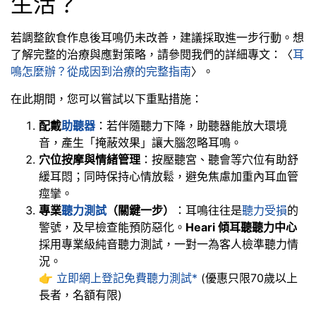
生活？
若調整飲食作息後耳鳴仍未改善，建議採取進一步行動。想
了解完整的治療與應對策略，請參閱我們的詳細專文：〈
耳
鳴怎麼辦？從成因到治療的完整指南
〉。
在此期間，您可以嘗試以下重點措施：
配戴
助聽器
：若伴隨聽力下降，助聽器能放大環境
音，產生「掩蔽效果」讓大腦忽略耳鳴。
穴位按摩與情緒管理
：按壓聽宮、聽會等穴位有助舒
緩耳悶；同時保持心情放鬆，避免焦慮加重內耳血管
痙攣。
專業
聽力測試
（關鍵一步）
：耳鳴往往是
聽力受損
的
警號，及早檢查能預防惡化。
Heari 傾耳聽聽力中心
採用專業級純音聽力測試，一對一為客人檢準聽力情
況。
👉
立即網上登記免費聽力測試*
(優惠只限70歲以上
長者，名額有限)