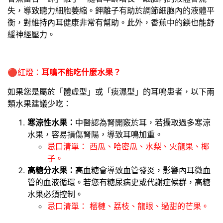
失，導致聽力細胞萎縮。鉀離子有助於調節細胞內的液體平
衡，對維持內耳健康非常有幫助。此外，香蕉中的鎂也能舒
緩神經壓力。
🔴
紅燈：
耳鳴不能吃什麼水果？
如果您是屬於「體虛型」或「痰濕型」的耳鳴患者，以下兩
類水果建議少吃：
寒涼性水果：
中醫認為腎開竅於耳，若攝取過多寒涼
水果，容易損傷腎陽，導致耳鳴加重。
忌口清單： 西瓜、哈密瓜、水梨、火龍果、椰
子。
高糖分水果：
高血糖會導致血管發炎，影響內耳微血
管的血液循環。若您有糖尿病史或代謝症候群，高糖
水果必須控制。
忌口清單： 榴槤、荔枝、龍眼、過甜的芒果。