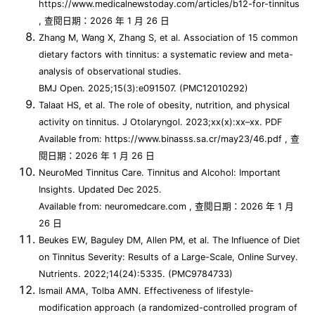
https://www.medicalnewstoday.com/articles/b12-for-tinnitus
, 查閱日期：2026 年 1 月 26 日
Zhang M, Wang X, Zhang S, et al. Association of 15 common
dietary factors with tinnitus: a systematic review and meta-
analysis of observational studies.
BMJ Open. 2025;15(3):e091507. (PMC12010292)
Talaat HS, et al. The role of obesity, nutrition, and physical
activity on tinnitus. J Otolaryngol. 2023;xx(x):xx–xx. PDF
Available from: https://www.binasss.sa.cr/may23/46.pdf , 查
閱日期：2026 年 1 月 26 日
NeuroMed Tinnitus Care. Tinnitus and Alcohol: Important
Insights. Updated Dec 2025.
Available from: neuromedcare.com , 查閱日期：2026 年 1 月
26 日
Beukes EW, Baguley DM, Allen PM, et al. The Influence of Diet
on Tinnitus Severity: Results of a Large-Scale, Online Survey.
Nutrients. 2022;14(24):5335. (PMC9784733)
Ismail AMA, Tolba AMN. Effectiveness of lifestyle-
modification approach (a randomized-controlled program of