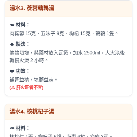
湯水
3. 蓯蓉鵪鶉湯
🥕 材料：
肉蓯蓉 15克、五味子 9克、枸杞 15克、鵪鶉 1隻。
🔥 製法：
鵪鶉切塊，與藥材放入瓦煲，加水 2500ml，大火滾後
轉慢火煲 2 小時。
❤️ 功效：
補腎益精，填髓益志。
(⚠️ 肝火旺者不宜)
湯水
4. 核桃杞子湯
🥕 材料：
核桃仁 1兩、枸杞子 5錢、南棗 6枚、瘦肉 3兩。