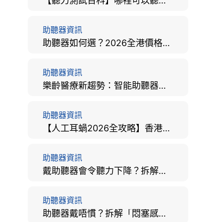
【聽力測試百科】哪裡可以聽力檢查？費用、標準、流程、在家聽力檢測與iPhone測試全攻略
助聽器資訊
助聽器如何選？2026全港價格比較、款式分析及老人選購全攻略
助聽器資訊
樂齡醫療新趨勢：智能助聽器結合 AI 眼底相機，如何全方位守護長者健康？
助聽器資訊
【人工耳蝸2026全攻略】香港手術費用、原理與副作用評估！
助聽器資訊
戴助聽器會令聽力下降？拆解越戴越聾迷思與聽覺剝奪真相
助聽器資訊
助聽器戴唔慣？拆解「悶塞感」成因、堵耳效應與 4 週適應期全攻略