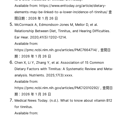
Available from: https://www.enttoday.org/article/dietary-
elements-may-be-linked-to-a-lower-incidence-of-tinnitus/ 查
閱日期：2026 年 1 月 26 日
McCormack A, Edmondson-Jones M, Mellor D, et al.
Relationship Between Diet, Tinnitus, and Hearing Difficulties.
Ear Hear. 2020;41(5):1202–1214.
Available from:
https://pmc.ncbi.nlm.nih.gov/articles/PMC7664714/ , 查閱日
期：2026 年 1 月 26 日
Chen X, Li Y, Zhang Y, et al. Association of 15 Common
Dietary Factors with Tinnitus: A Systematic Review and Meta-
analysis. Nutrients. 2025;17(3):xxxx.
Available from:
https://pmc.ncbi.nlm.nih.gov/articles/PMC12010292/ , 查閱日
期：2026 年 1 月 26 日
Medical News Today. (n.d.). What to know about vitamin B12
for tinnitus.
Available from: