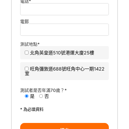
電話*
電郵
測試地點*
北角英皇道510號港運大廈25樓
旺角彌敦道688號旺角中心一期1422
室
測試者是否年滿70歲？*
是
否
* 為必填資料