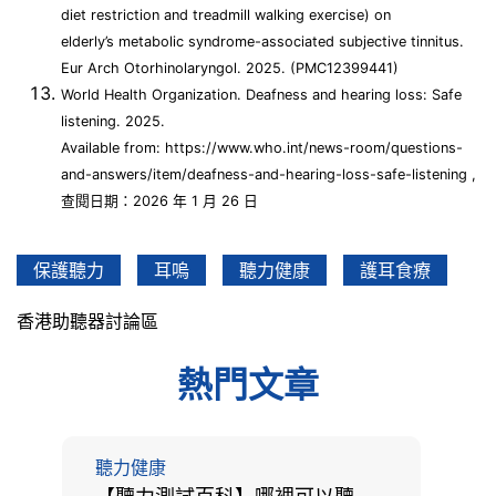
diet restriction and treadmill walking exercise) on
elderly’s metabolic syndrome-associated subjective tinnitus.
Eur Arch Otorhinolaryngol. 2025. (PMC12399441)
World Health Organization. Deafness and hearing loss: Safe
listening. 2025.
Available from: https://www.who.int/news-room/questions-
and-answers/item/deafness-and-hearing-loss-safe-listening ,
查閱日期：2026 年 1 月 26 日
保護聽力
耳嗚
聽力健康
護耳食療
香港助聽器討論區
熱門文章
聽力健康