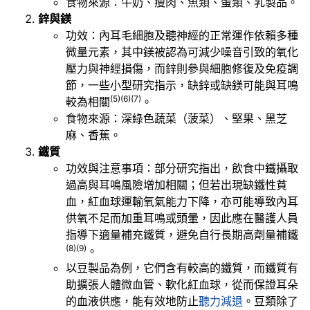
食物來源：牛奶、瘦肉、魚類、蛋類、乳製品。
鋅與鎂
功效：內耳毛細胞及聽神經的正常運作依賴多種
微量元素，其中鎂被認為可減少噪音引致的氧化
壓力與神經損傷，而鋅則參與細胞修復及免疫調
節，一些小型研究指示，缺鋅或缺鎂可能與耳鳴
(5)
(6)
(7)
較為相關
。
食物來源：深綠色蔬菜（菠菜）、堅果、黑芝
麻、香蕉。
鐵質
功效與注意事項：部分研究指出，飲食中鐵攝取
過高與耳鳴風險增加相關；但若出現缺鐵性貧
血，紅血球運輸氧氣能力下降，亦可能導致內耳
供氧不足而加重耳鳴或頭暈，因此應在醫護人員
指導下適量補充鐵質，避免自行長期高劑量補鐵
(8)
(9)
。
以豆製品為例，它們含有較高的鐵質，而鐵質有
助擴張人體微血管、軟化紅血球，從而保證耳朵
的血液供應，能有效地防止
聽力減退
。豆類除了