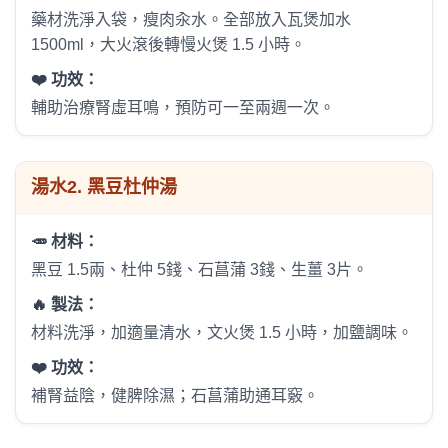
藥材洗淨入袋，瘦肉汆水。全部放入瓦煲加水
1500ml，大火滾後轉慢火煲 1.5 小時。
❤️ 功效：
輔助治療腎虛耳鳴，預防可一至兩週一次。
湯水
2. 黑豆杜仲湯
🥕 材料：
黑豆 1.5兩、杜仲 5錢、石菖蒲 3錢、生薑 3片。
🔥 製法：
材料洗淨，加適量清水，文火煲 1.5 小時，加鹽調味。
❤️ 功效：
補腎益陰，健脾除濕；石菖蒲助通耳竅。