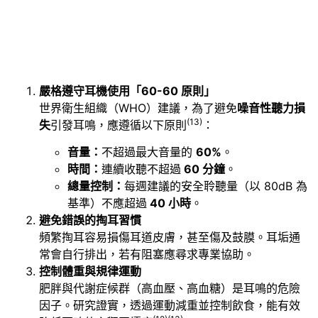
嚴格遵守耳機使用「60-60 原則」
世界衛生組織（WHO）建議，為了避免
噪音性聽力損
(13)
失
引發耳鳴，應遵循以下原則
：
音量：
不超過最大音量的
60%
。
時間：
連續收聽不超過
60 分鐘
。
總量控制：
每週建議的安全聆聽量（以 80dB 為
基準）不應超過
40 小時
。
避免錯誤的掏耳習慣
頻繁掏耳容易損傷耳道皮膚，甚至傷及鼓膜。耳垢通
常會自行排出，若有阻塞應尋求專業協助。
控制體重與規律運動
肥胖與代謝症候群（高血壓、高血糖）是耳鳴的危險
因子。研究證實，透過運動減重並控制飲食，能有效