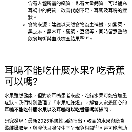
含有人體所需的鐵質，也有大量鈣質，可以補充
耳蝸中的鈣質，改善代謝不足、耳聾及耳鳴的症
狀。
食物來源：建議以天然食物為主補鐵，如紫菜、
黑芝麻、黑木耳、菠菜、豆類等，同時留意整體
(8)
(9)
飲食均衡與血液檢查結果
。
耳鳴不能吃什麼水果? 吃香蕉
可以嗎?
水果雖然健康，但對於耳鳴患者來說，吃錯水果可能會加重
症狀。我們特別整理了「水果紅綠燈」，解答大家最關心的
耳鳴不能吃什麼水果
以及
耳鳴可以吃香蕉嗎
等疑問。
研究發現：最新2025系統性回顧指出，較高的水果與膳食
(4)
纖維攝取量，與降低耳鳴發生率呈現負相關
。這可能有助