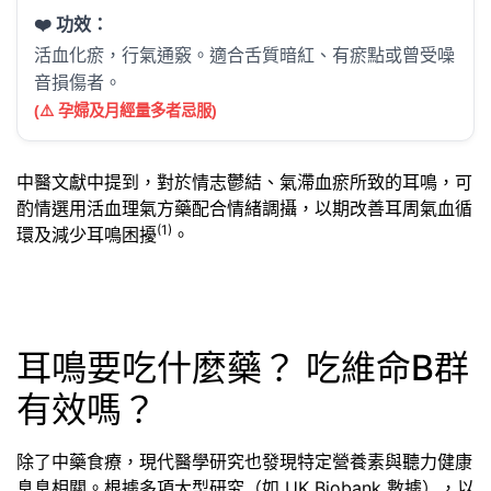
❤️ 功效：
活血化瘀，行氣通竅。適合舌質暗紅、有瘀點或曾受噪
音損傷者。
(⚠️ 孕婦及月經量多者忌服)
中醫文獻中提到，對於情志鬱結、氣滯血瘀所致的耳鳴，可
酌情選用活血理氣方藥配合情緒調攝，以期改善耳周氣血循
(1)
環及減少耳鳴困擾
。
耳鳴要吃什麼藥？ 吃維命B群
有效嗎？
除了中藥食療，現代醫學研究也發現特定營養素與聽力健康
息息相關。根據多項大型研究（如 UK Biobank 數據），以