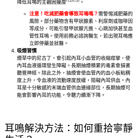
(12)
(13)
降低耳鳴的主觀困擾度
。
注意！吃減肥藥會導致耳鳴嗎？
需警惕減肥藥的
風險。部分藥物含有甲狀腺素、利尿劑或咖啡因
等成分，可能引發甲狀腺亢進、心跳加快甚至血
管性耳鳴。使用前務必諮詢醫生，若出現耳鳴應
立即停藥並就醫。
吸煙習慣
煙草中的尼古丁，會引起內耳小血管的收縮痙攣，使
內耳血液循環發生障礙。長期抽煙積累的毒素會損害
聽覺神經。除此之外，抽煙會使血管內的血小板粘稠
度上升，令血液的流動速度放緩，阻礙內耳供血。內
耳是十分敏感的末端血管供血邊緣部位，長期抽煙可
能會影響內耳的功能，令聽力續漸下降。
耳鳴解決方法：如何重拾寧靜