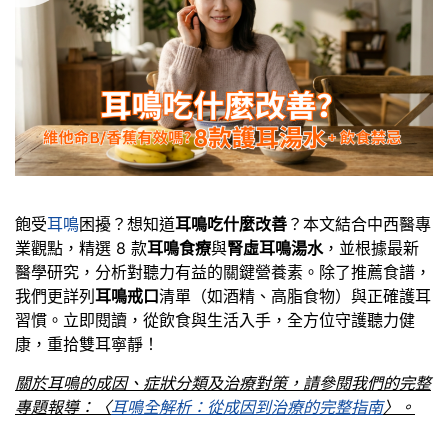
飽受
耳鳴
困擾？想知道
耳鳴吃什麼改善
？本文結合中西醫專
業觀點，精選 8 款
耳鳴食療
與
腎虛耳鳴湯水
，並根據最新
醫學研究，分析對聽力有益的關鍵營養素。除了推薦食譜，
我們更詳列
耳鳴戒口
清單（如酒精、高脂食物）與正確護耳
習慣。立即閱讀，從飲食與生活入手，全方位守護聽力健
康，重拾雙耳寧靜！
關於耳鳴的成因、症狀分類及治療對策，請參閱我們的完整
專題報導：〈
耳鳴全解析：從成因到治療的完整指南
〉。