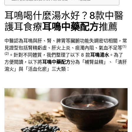
耳鳴喝什麼湯水好？8款中醫
護耳食療
耳鳴中藥配方
推薦
中醫認為耳鳴與肝、腎、脾胃等臟腑功能失調密切相關，常
(1)
見證型包括腎精虧虛、肝火上炎、痰濁內阻、氣血不足等
(2)
。針對不同體質，我們整理了以下 8 款
耳鳴湯水
。為了
方便閱讀，以下將
耳鳴中藥配方
分為「補腎益精」、「清肝
瀉火」與「活血化瘀」三大類：