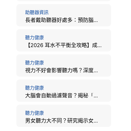
助聽器資訊
長者戴助聽器好處多：預防腦退化、9大誤區破解及家屬陪伴全手冊
聽力健康
【2026 耳水不平衡全攻略】成因、病徵、治療及改善方法
聽力健康
視力不好會影響聽力嗎？深度拆解大腦「眼耳並用」的科學秘密
聽力健康
大腦會自動過濾聲音？揭秘「聽覺注意」機制與聽力健康的深層關係
聽力健康
男女聽力大不同？研究揭示女性聽覺更靈敏！為何男性更易聽力損失？