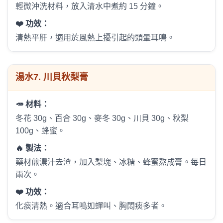
輕微沖洗材料，放入清水中煮約 15 分鐘。
❤️ 功效：
清熱平肝，適用於風熱上擾引起的頭暈耳鳴。
湯水
7. 川貝秋梨膏
🥕 材料：
冬花 30g、百合 30g、麥冬 30g、川貝 30g、秋梨
100g、蜂蜜。
🔥 製法：
藥材煎濃汁去渣，加入梨塊、冰糖、蜂蜜熬成膏。每日
兩次。
❤️ 功效：
化痰清熱。適合耳鳴如蟬叫、胸悶痰多者。