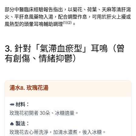
部分中醫臨床經驗報告指出，以菊花、荷葉、天麻等清肝瀉
火、平肝息風藥物入湯，配合調整作息，可用於肝火上擾或
(1)(2)
風熱型的頭暈耳鳴輔助調理
。
3. 針對「氣滯血瘀型」耳鳴（曾
有創傷、情緒抑鬱）
湯水
8. 玫瑰花湯
🥕 材料：
玫瑰花初開者 30朵、冰糖適量。
🔥 製法：
玫瑰花去心蒂洗淨，加清水濃煮，後入冰糖。