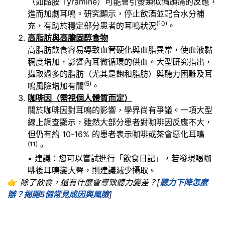
（如酪胺 Tyramine）可能會引發類似偏頭痛的反應，
進而加劇耳鳴。研究顯示，停止飲酒並配合水分補
(10)
充，有助於穩定部分患者的耳鳴狀況
。
高脂肪與高膽固醇食物
高脂肪飲食容易導致血管硬化與血脂異常，使血液黏
稠度增加，影響內耳微循環的供血。大型研究指出，
攝取過多的脂肪（尤其是飽和脂肪）與聽力困難及耳
(5)
鳴風險增加有關
。
咖啡因（需視個人體質而定）
關於咖啡因對耳鳴的影響，學界尚有爭議。一項大型
線上調查顯示，雖然大部分患者對咖啡因反應不大，
但仍有約 10-16% 的患者表示咖啡或茶會惡化耳鳴
(11)
。
• 建議：您可以嘗試進行「飲食日記」，若發現喝咖
啡後耳鳴變大聲，則建議減少攝取。
👉
除了飲食，還有什麼會導致聽力變差？[
聽力下降怎麼
辦？揭開5個常見成因與風險
]