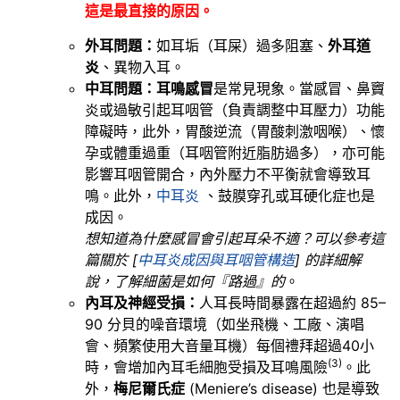
這是最直接的原因。
外耳問題：
如耳垢（耳屎）過多阻塞、
外耳道
炎
、異物入耳。
中耳問題：耳鳴感冒
是常見現象。當感冒、鼻竇
炎或過敏引起耳咽管（負責調整中耳壓力）功能
障礙時，此外，胃酸逆流（胃酸刺激咽喉）、懷
孕或體重過重（耳咽管附近脂肪過多），亦可能
影響耳咽管開合，內外壓力不平衡就會導致耳
鳴。此外，
中耳炎
、鼓膜穿孔或耳硬化症也是
成因。
想知道為什麼感冒會引起耳朵不適？可以參考這
篇關於 [
中耳炎成因與耳咽管構造
] 的詳細解
說，了解細菌是如何『路過』的
。
內耳及神經受損：
人耳長時間暴露在超過約 85–
90 分貝的噪音環境（如坐飛機、工廠、演唱
會、頻繁使用大音量耳機）每個禮拜超過40小
(3)
時，會增加內耳毛細胞受損及耳鳴風險
。此
外，
梅尼爾氏症
(Meniere’s disease) 也是導致