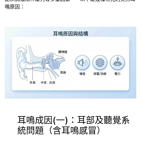
鳴原因：
耳鳴成因(一)：耳部及聽覺系
統問題（含耳鳴感冒）