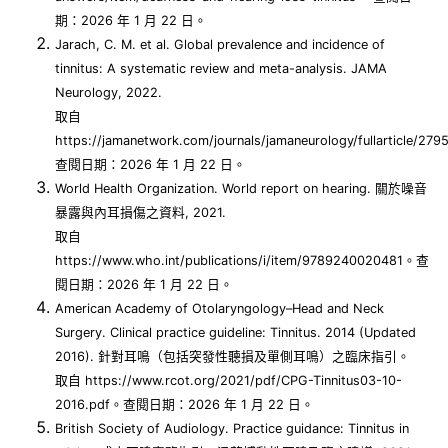
期：2026 年 1 月 22 日。
Jarach, C. M. et al. Global prevalence and incidence of
tinnitus: A systematic review and meta-analysis. JAMA
Neurology, 2022.
取自
https://jamanetwork.com/journals/jamaneurology/fullarticle/27
查閱日期：2026 年 1 月 22 日。
World Health Organization. World report on hearing. 關於噪音
暴露與內耳損傷之資料, 2021.
取自
https://www.who.int/publications/i/item/9789240020481。查
閱日期：2026 年 1 月 22 日。
American Academy of Otolaryngology–Head and Neck
Surgery. Clinical practice guideline: Tinnitus. 2014 (Updated
2016). 針對耳鳴（包括突發性聽損及單側耳鳴）之臨床指引。
取自 https://www.rcot.org/2021/pdf/CPG-Tinnitus03-10-
2016.pdf。查閱日期：2026 年 1 月 22 日。
British Society of Audiology. Practice guidance: Tinnitus in