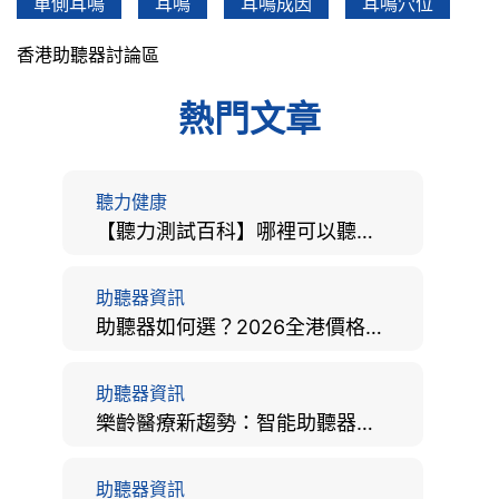
單側耳鳴
耳鳴
耳鳴成因
耳鳴穴位
香港助聽器討論區
熱門文章
聽力健康
【聽力測試百科】哪裡可以聽力檢查？費用、標準、流程、在家聽力檢測與iPhone測試全攻略
助聽器資訊
助聽器如何選？2026全港價格比較、款式分析及老人選購全攻略
助聽器資訊
樂齡醫療新趨勢：智能助聽器結合 AI 眼底相機，如何全方位守護長者健康？
助聽器資訊