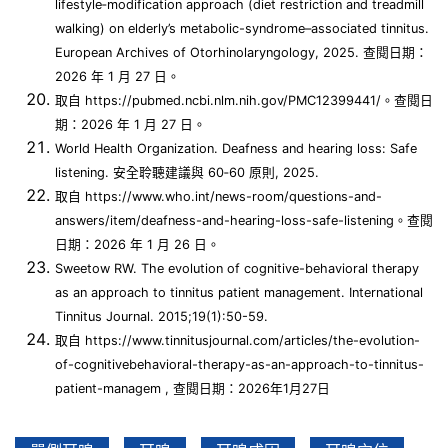
lifestyle‑modification approach (diet restriction and treadmill
walking) on elderly’s metabolic-syndrome–associated tinnitus.
European Archives of Otorhinolaryngology, 2025. 查閱日期：
2026 年 1 月 27 日。
取自 https://pubmed.ncbi.nlm.nih.gov/PMC12399441/。查閱日
期：2026 年 1 月 27 日。
World Health Organization. Deafness and hearing loss: Safe
listening. 安全聆聽建議與 60‑60 原則, 2025.
取自 https://www.who.int/news-room/questions-and-
answers/item/deafness-and-hearing-loss-safe-listening。查閱
日期：2026 年 1 月 26 日。
Sweetow RW. The evolution of cognitive-behavioral therapy
as an approach to tinnitus patient management. International
Tinnitus Journal. 2015;19(1):50-59.
取自 https://www.tinnitusjournal.com/articles/the-evolution-
of-cognitivebehavioral-therapy-as-an-approach-to-tinnitus-
patient-managem , 查閱日期：2026年1月27日