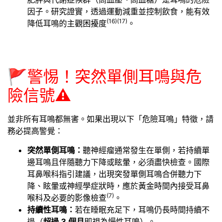
因子。研究證實，透過運動減重並控制飲食，能有效
(16)
(17)
降低耳鳴的主觀困擾度
。
🚩
警惕！突然單側耳鳴與危
險信號
⚠️
並非所有耳鳴都無害。如果出現以下「危險耳鳴」特徵，請
務必提高警覺：
突然單側耳鳴：
聽神經瘤通常發生在單側，若持續單
邊耳鳴且伴隨聽力下降或眩暈，必須盡快檢查。國際
耳鼻喉科指引建議，出現突發單側耳鳴合併聽力下
降、眩暈或神經學症狀時，應於黃金時間內接受耳鼻
(7)
喉科及必要的影像檢查
。
持續性耳鳴：
若在睡眠充足下，耳鳴仍長時間持續不
退（
超過 3 個月
即視為慢性耳鳴）。