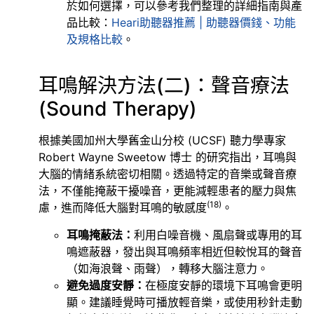
於如何選擇，可以參考我們整理的詳細指南與產
品比較：
Heari助聽器推薦 | 助聽器價錢、功能
及規格比較
。
耳鳴解決方法(二)：聲音療法
(Sound Therapy)
根據美國加州大學舊金山分校 (UCSF) 聽力學專家
Robert Wayne Sweetow 博士 的研究指出，耳鳴與
大腦的情緒系統密切相關。透過特定的音樂或聲音療
法，不僅能掩蔽干擾噪音，更能減輕患者的壓力與焦
(18)
慮，進而降低大腦對耳鳴的敏感度
。
耳鳴掩蔽法：
利用白噪音機、風扇聲或專用的耳
鳴遮蔽器，發出與耳鳴頻率相近但較悅耳的聲音
（如海浪聲、雨聲），轉移大腦注意力。
避免過度安靜：
在極度安靜的環境下耳鳴會更明
顯。建議睡覺時可播放輕音樂，或使用秒針走動