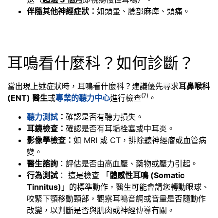
伴隨其他神經症狀：
如頭暈、臉部麻痺、頭痛。
耳鳴看什麼科？如何診斷？
當出現上述症狀時，耳鳴看什麼科？建議優先尋求
耳鼻喉科
(7)
(ENT) 醫生
或
專業的聽力中心
進行檢查
。
聽力測試
：
確認是否有聽力損失。
耳鏡檢查：
確認是否有耳垢栓塞或中耳炎。
影像學檢查：
如 MRI 或 CT，排除聽神經瘤或血管病
變。
醫生諮詢
：評估是否由高血壓、藥物或壓力引起。
行為測試
： 這是檢查 「
體感性耳鳴 (Somatic
Tinnitus)
」的標準動作，醫生可能會請您轉動眼球、
咬緊下顎移動頸部，觀察耳鳴音調或音量是否隨動作
改變，以判斷是否與肌肉或神經傳導有關。