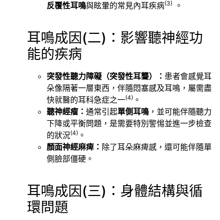
(3)
反覆性耳鳴
與眩暈的常見內耳疾病
。
耳鳴成因(二)：影響聽神經功
能的疾病
突發性聽力障礙（突發性耳聾）：
患者會感覺耳
朵像隔著一層東西，伴隨悶塞感及耳鳴，屬需盡
(4)
快就醫的耳科急症之一
。
聽神經瘤：
通常引起
單側耳鳴
，並可能伴隨聽力
下降或平衡問題，是需要特別警惕並進一步檢查
(4)
的狀況
。
顏面神經麻痺：
除了耳朵麻痺感，還可能伴隨單
側臉部僵硬。
耳鳴成因(三)：身體結構與循
環問題