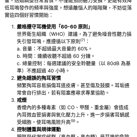
響。透過調整日常習慣，不僅能預防聽力受損，更能有效降
低耳鳴發作的頻率與強度。想遠離惱人的嗡嗡聲，不妨從落
實這四個好習慣開始：
嚴格遵守耳機使用「60-60 原則」
世界衛生組織（WHO）建議，為了避免噪音性聽力損
(7)
失引發耳鳴，應遵循以下原則
：
a. 音量：不超過最大音量的 60%。
b. 時間：連續收聽不超過 60 分鐘。
c. 總量控制：每週建議的安全聆聽量（以 80dB 為基
準）不應超過 40 小時。
避免錯誤的掏耳習慣
頻繁掏耳容易損傷耳道皮膚，甚至傷及鼓膜。耳垢通
常會自行排出，若有阻塞應尋求專業協助。
戒煙
香煙內的多種毒素（如 CO、甲醛、重金屬）會造成
內耳微血管損害與氧化壓力上升，進一步損害耳蝸感
(9)
受細胞，使耳鳴風險升高
。
控制體重與規律運動
肥胖與代謝症候群（高血壓、高血糖）是耳鳴的危險