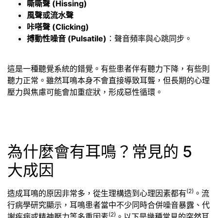
嘶嘶聲 (Hissing)
風聲或流水聲
咔嗒聲 (Clicking)
搏動性噪音 (Pulsatile)
：聲音頻率與心跳同步。
這是一種聽覺系統的錯覺。有些患者伴有聽力下降，有些則
聽力正常。雖然耳鳴本身不會直接導致耳聾，但長期的心理
壓力與焦慮可能會加重症狀，形成惡性循環。
為什麼會有耳鳴？常見的 5
大成因
(2)
造成耳鳴的原因非常多，從生理構造到心理因素都有
。流
行病學研究顯示，耳鳴患者當中不少同時合併噪音暴露、代
(2)
謝疾病或精神壓力等多重因素
。以下是幾種常見的突然耳