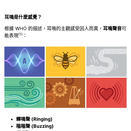
耳鳴是什麼感覺？
根據 WHO 的描述，耳鳴的主觀感受因人而異，
耳鳴聲音
可
(1)
能表現
：
蟬鳴聲 (Ringing)
嗡嗡聲 (Buzzing)