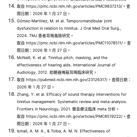
取自 https://pmc.ncbi.nlm.nih.gov/articles/PMC9837213/。查
閱日期：2026 年 1 月 27 日。
Gómez‑Martínez, M. et al. Temporomandibular joint
dysfunction in relation to tinnitus. J Oral Med Oral Surg.,
2024. TMJ 患者耳鳴風險研究。
取自 https://pmc.ncbi.nlm.nih.gov/articles/PMC11078511/。查
閱日期：2026 年 1 月 27 日。
McNeill, K. et al. Tinnitus pitch, masking, and the
effectiveness of hearing aids. International Journal of
Audiology, 2012. 助聽器掩蔽耳鳴臨床研究。
取自 https://pubmed.ncbi.nlm.nih.gov/23126317/。查閱日期：
2026 年 1 月 27 日。
Zhang, Y. et al. Efficacy of sound therapy interventions for
tinnitus management: Systematic review and meta-analysis.
Frontiers in Neurology, 2021. 聲音療法臨床 meta 分析。
取自 https://pmc.ncbi.nlm.nih.gov/articles/PMC8519222/。查
閱日期：2026 年 1 月 27 日。
Ismail, A. M. A., & Tolba, A. M. N. Effectiveness of