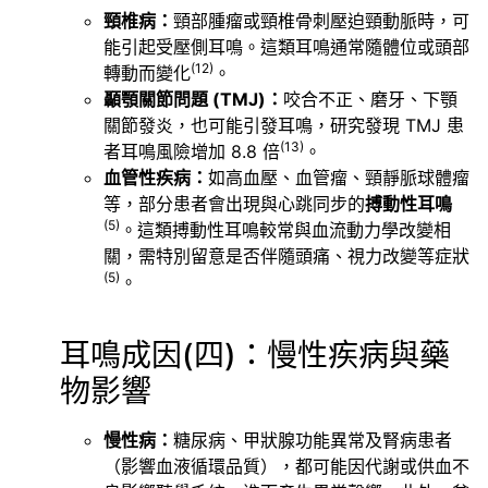
頸椎病：
頸部腫瘤或頸椎骨刺壓迫頸動脈時，可
能引起受壓側耳鳴。這類耳鳴通常隨體位或頭部
(12)
轉動而變化
。
顳顎關節問題 (TMJ)：
咬合不正、磨牙、下顎
關節發炎，也可能引發耳鳴，研究發現 TMJ 患
(13)
者耳鳴風險增加 8.8 倍
。
血管性疾病：
如高血壓、血管瘤、頸靜脈球體瘤
等，部分患者會出現與心跳同步的
搏動性耳鳴
(5)
。這類搏動性耳鳴較常與血流動力學改變相
關，需特別留意是否伴隨頭痛、視力改變等症狀
(5)
。
耳鳴成因(四)：慢性疾病與藥
物影響
慢性病：
糖尿病、甲狀腺功能異常及腎病患者
（影響血液循環品質），都可能因代謝或供血不