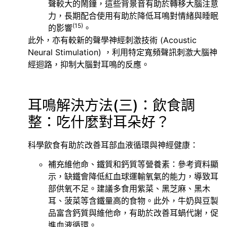
聲較大的鬧鐘，這些背景音有助於轉移大腦注意
力，長期配合使用有助於降低耳鳴對情緒與睡眠
(15)
的影響
。
此外，亦有較新的聲學神經刺激技術 (Acoustic
Neural Stimulation) ，利用特定寬頻聲訊刺激大腦神
經迴路，抑制大腦對耳鳴的反應。
耳鳴解決方法(三)：飲食調
整：吃什麼對耳朵好？
科學飲食有助於改善耳部血液循環與神經健康：
補充維他命、鐵質和鈣質等營養素：參考資料顯
示，缺鐵會降低紅血球運輸氧氣的能力，導致耳
部供氧不足。建議多食用紫菜、黑芝麻、黑木
耳、菠菜等含鐵量高的食物。此外，牛奶與豆製
品富含鈣質與維他命，有助於改善耳蝸代謝，促
進血液循環。