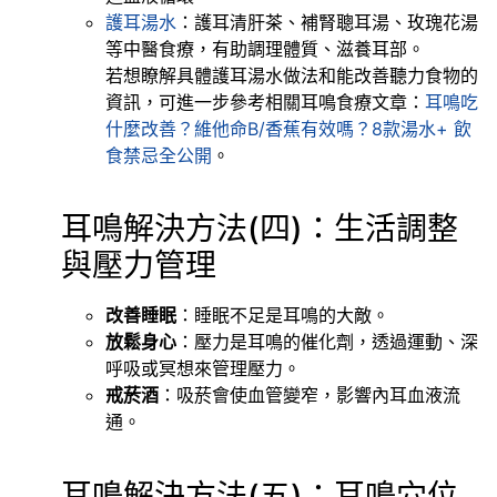
護耳湯水
：護耳清肝茶、補腎聰耳湯、玫瑰花湯
等中醫食療，有助調理體質、滋養耳部。
若想瞭解具體護耳湯水做法和能改善聽力食物的
資訊，可進一步參考相關耳鳴食療文章：
耳鳴吃
什麼改善？維他命B/香蕉有效嗎？8款湯水+ 飲
食禁忌全公開
。
耳鳴解決方法(四)：生活調整
與壓力管理
改善睡眠
：睡眠不足是耳鳴的大敵。
放鬆身心
：壓力是耳鳴的催化劑，透過運動、深
呼吸或冥想來管理壓力。
戒菸酒
：吸菸會使血管變窄，影響內耳血液流
通。
耳鳴解決方法(五)：耳鳴穴位