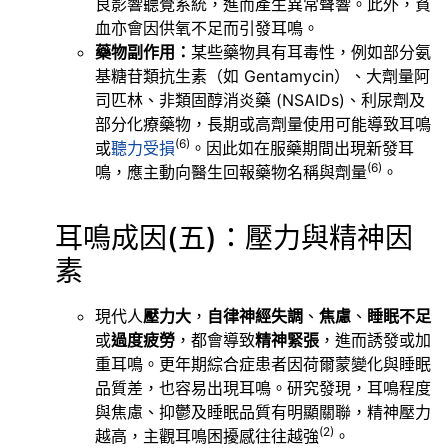
良影響聽覺系統，進而產生異常聲響。此外，貧
血亦會因供氧不足而引發耳鳴。
藥物副作用：
某些藥物具有耳毒性，例如部分氨
基糖苷類抗生素（如 Gentamycin）、大劑量阿
司匹林、非類固醇消炎藥 (NSAIDs)、利尿劑及
部分化療藥物，長期或高劑量使用可能導致耳鳴
(6)
或
聽力受損
。因此如在服藥期間出現新發耳
(6)
鳴，應主動向醫生回報藥物名稱與劑量
。
耳鳴成因(五)：壓力與精神因
素
現代人
壓力大
，
自律神經失調
、
焦慮
、
睡眠不足
或
過度疲勞
，都會導致
精神緊張
，進而誘發或加
重耳鳴。更年期綜合症患者因荷爾蒙變化與睡眠
品質差，也容易出現耳鳴。研究發現，耳鳴程度
與焦慮、抑鬱及睡眠品質有明顯關聯，精神壓力
(2)
越高，主觀耳鳴困擾感往往越強
。