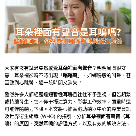
大家有沒有試過突然感覺
耳朵裡面有聲音
？明明周圍很安
靜，耳朵裡卻時不時出現「
嗡嗡聲
」、如蟬鳴般的叫聲，甚
至聽到心跳聲？過一段時間又消失？
雖然許多人都經歷過
短暫性耳鳴
且往往不予重視，但若頻繁
或持續發生，它不僅干擾注意力、影響工作效率，嚴重時還
可能伴隨聽力下降。本文將根據香港助聽器中心的專業資訊
及世界衛生組織 (WHO) 的指引，分析
耳朵裡面有聲音（耳
鳴）
的原因、
突然耳鳴
的處理方式，以及有效的解決方法。