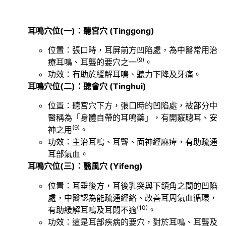
耳鳴穴位(一)：聽宮穴 (Tinggong)
位置：張口時，耳屏前方凹陷處，為中醫常用治
(9)
療耳鳴、耳聾的要穴之一
。
功效：有助於緩解耳鳴、聽力下降及牙痛。
耳鳴穴位(二)：聽會穴 (Tinghui)
位置：聽宮穴下方，張口時的凹陷處，被部分中
醫稱為「身體自帶的耳鳴藥」，有開竅聰耳、安
(9)
神之用
。
功效：主治耳鳴、耳聾、面神經麻痺，有助疏通
耳部氣血。
耳鳴穴位(三)：翳風穴 (Yifeng)
位置：耳垂後方，耳後乳突與下頜角之間的凹陷
處，中醫認為能疏通經絡、改善耳周氣血循環，
(10)
有助緩解耳鳴及耳悶不適
。
功效：這是耳部疾病的要穴，對於耳鳴、耳聾及