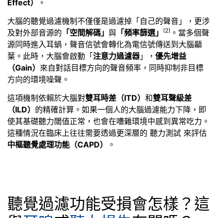
Effect）
。
大腦的聽覺過濾機制不僅僅是過濾掉「自己的聲音」，更涉
(2)
及對外部音源的
「空間解碼」
與
「頻率篩選」
。當多個聲
源同時進入耳蝸，聲音信號會轉化為電信號傳送到大腦顳
葉。此時，大腦會啟動「
注意力過濾器
」，
優先增益
（Gain）
來自對話目標方向的聲音頻率，同時抑制非目標
方向的環境噪聲。
這項機制依賴於大腦對
雙耳時差（ITD）
和
雙耳聲級差
（ILD）
的精確計算。如果一個人的大腦過濾能力下降，即
使其基礎聽力閾值正常，也會在嘈雜環境中感到異常吃力。
這種情況在臨床上往往需要透過更深層的 聽力測試 來評估
中樞聽覺處理功能（CAPD）
。
聽覺過濾功能受損會怎樣？這