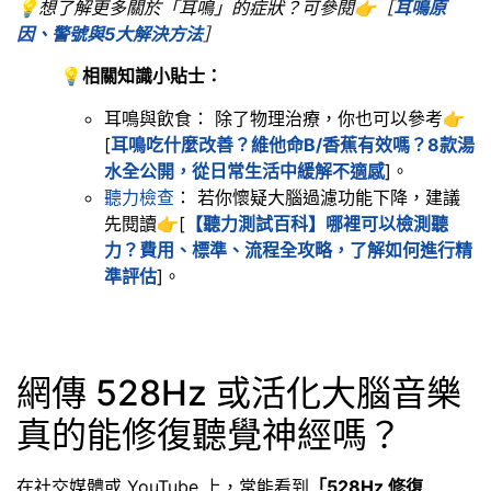
💡想了解更多關於「耳鳴」的症狀？可參閱👉［
耳鳴原
因、警號與5大解決方法
］
💡
相關知識小貼士：
耳鳴與飲食： 除了物理治療，你也可以參考👉
[
耳鳴吃什麼改善？維他命B/香蕉有效嗎？8款湯
水全公開，從日常生活中緩解不適感
]。
聽力檢查
： 若你懷疑大腦過濾功能下降，建議
先閱讀👉[
【聽力測試百科】哪裡可以檢測聽
力？費用、標準、流程全攻略，了解如何進行精
準評估
]。
網傳 528Hz 或活化大腦音樂
真的能修復聽覺神經嗎？
在社交媒體或 YouTube 上，常能看到
「528Hz 修復