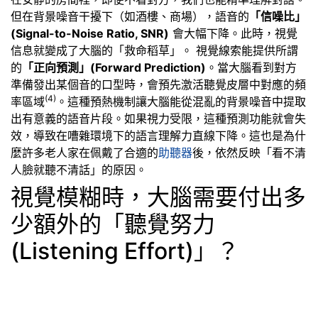
但在背景噪音干擾下（如酒樓、商場），語音的
「信噪比」
(Signal-to-Noise Ratio, SNR)
會大幅下降。此時，視覺
信息就變成了大腦的「救命稻草」。 視覺線索能提供所謂
的
「正向預測」(Forward Prediction)
。當大腦看到對方
準備發出某個音的口型時，會預先激活聽覺皮層中對應的頻
(4)
率區域
。這種預熱機制讓大腦能從混亂的背景噪音中提取
出有意義的語音片段。如果視力受限，這種預測功能就會失
效，導致在嘈雜環境下的語言理解力直線下降。這也是為什
麼許多老人家在佩戴了合適的
助聽器
後，依然反映「看不清
人臉就聽不清話」的原因。
視覺模糊時，大腦需要付出多
少額外的「聽覺努力
(Listening Effort)」？