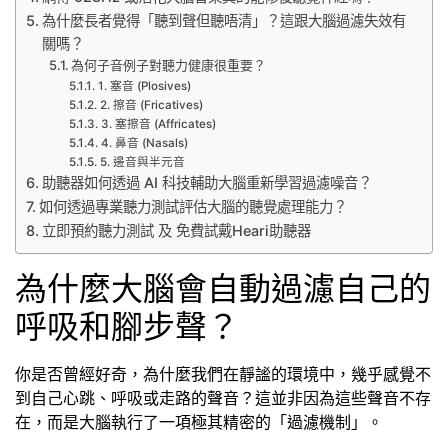
為什麼長者覺得「聽到聲但聽唔清」？這跟大腦過濾失效有
關嗎？
為何子音例子對聽力健康很重要？
1. 塞音 (Plosives)
2. 擦音 (Fricatives)
3. 塞擦音 (Affricates)
4. 鼻音 (Nasals)
5. 邊音與半元音
助聽器如何透過 AI 科技輔助大腦重新學習過濾噪音？
如何透過專業聽力測試評估大腦的聽覺處理能力？
立即預約聽力測試 及 免費試戴Heari助聽器
為什麼大腦會自動過濾自己的
呼吸和腳步聲？
你是否曾經好奇，為什麼我們在靜謐的環境中，幾乎感覺不
到自己心跳、呼吸或走路的聲音？這並非因為這些聲音不存
在，而是大腦執行了一項極其精密的「過濾機制」。