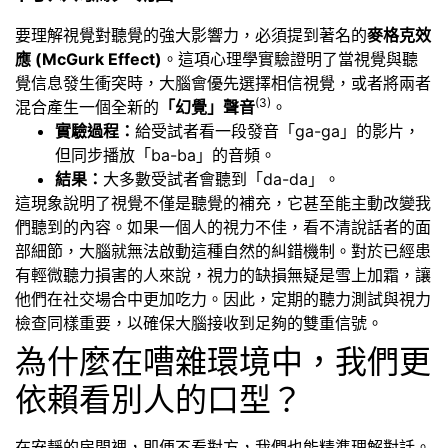
要理解視覺對聽覺的強大影響力，必須提到著名的
麥格克效
應 (McGurk Effect)
。這項心理學實驗證明了當視覺與聽
覺信息發生衝突時，大腦會優先選擇相信視覺，或者將兩者
(3)
混合產生一個全新的
「幻覺」聲音
。
實驗過程：
給受試者看一段發音「ga-ga」的影片，
但同步播放「ba-ba」的音頻。
結果：
大多數受試者會聽到「da-da」。
這現象說明了視覺不僅是聽覺的補充，它甚至能主動改變我
們聽到的內容。如果一個人的視力不佳，看不清說話者的面
部細節，大腦就無法啟動這種自然的糾錯機制。對於已經患
有輕微聽力損害的人來說，視力的缺損無疑是雪上加霜，讓
他們在社交場合中更加吃力。因此，定期的聽力測試與視力
檢查同樣重要，以確保大腦接收到足夠的雙重信號。
為什麼在嘈雜環境中，我們更
依賴看別人的口型？
在安靜的房間裡，即便不看對方，我們也能精準理解對話。