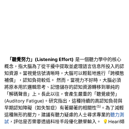
「聽覺努力」(Listening Effort)
是一個聽力學中的核心
概念，指大腦為了從干擾中提取並處理語言信息所投入的認
知資源。當視覺信號清晰時，大腦可以輕鬆地進行「跨模態
補償」，認知負荷較低。 然而，當視力不好時，大腦必須
將原本用於邏輯思考、記憶儲存的認知資源轉移到單純的
「解碼聲音」上。長此以往，會產生嚴重的「聽覺疲勞」
(Auditory Fatigue)。研究指出，這種持續的高認知負荷與
(5)
早期認知障礙（如失智症）有著顯著的相關性
。為了減輕
這種無形的壓力，建議有聽力疑慮的人士尋求專業的
聽力測
試
，評估是否需要透過科技手段優化聽覺輸入。 💡Heari傾
耳聽現為70歲以上人士提供👉［
免費聽力測試，立即網上