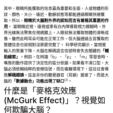
其中，眼睛所能獲取的信息最為重要和全面，人或物體的形
狀、顏色、大小、遠近、動靜狀態等都能通過眼睛快速獲
取。所以，
眼睛於大腦對外界的認知而言有着極其重要的作
用
。 當眼睛近視、遠視或患有白內障導致視力模糊時，外
界光線無法聚焦在視網膜上，人眼就無法獲取物體的清晰成
像。雖然此時耳朵可能在正常工作，但大腦通過五官獲取的
整體信息也就相對沒那麼完整了。 科學研究顯示，當視覺
輸入的質量下降，大腦在解碼語言信號時會失去關鍵的
「輔
助線索」
。例如，在辨識「b」、「p」、「m」等發音時，
嘴唇的動作提供了決定性的區分依據。如果看不清口型，大
腦必須依賴純粹的音頻信號，而在複雜環境下，這往往會導
致
解碼錯誤
。這並非你的聽覺器官（耳蝸）變差了，而是大
(2)
腦的
「數據融合」功能出現了缺口
。
什麼是「麥格克效應
(McGurk Effect)」？視覺如
何欺騙大腦？