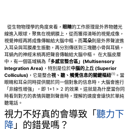
從生物物理學的角度來看，
眼睛
的工作原理是外界物體光
線進入眼球，聚焦在視網膜上，從而獲得清晰的視覺成像，
視覺神經再將成像傳輸給大腦中樞。而
耳朵
則是外界聲波進
入耳朵與耳膜產生振動，再分別傳送到三塊聽小骨與耳蝸，
耳蝸內的神經末梢再把聲音傳輸給大腦中樞。 在大腦皮層
中，有一個區域稱為
「多感官整合區」(Multisensory
Integration Area)
，特別是位於
中腦的上丘 (Superior
(1)
Colliculus)
，它是整合
視、聽、觸覺信息的關鍵樞紐
。當
眼睛和耳朵同時提供關於同一個對象的信息時，大腦會進行
「非線性增強」，即 1+1 > 2 的效果。這就是為什麼當你同
時看到對方的表情與聽到聲音時，理解的速度會遠快於單純
聽電話。
視力不好真的會導致「
聽力下
降
」的錯覺嗎？