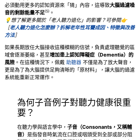
必須動用更多的認知資源來「猜」內容，這導致
大腦過濾噪
(5
)
音的剩餘能量不足
。
💡想了解更多關於「老人聽力退化」的影響？可參閱👉
［
老人聽力退化怎麼辦？拆解老年性耳聾成因、特徵與改善
方法
］
如果長期放任大腦接收這種模糊的信號，負責處理聽覺的區
域會逐漸萎縮，甚至
增加患上認知障礙症（Dementia）的
風險
。在這種情況下，佩戴
助聽器
不僅是為了放大聲音，
更是為了為大腦提供足夠清晰的「原材料」，讓大腦的過濾
系統能重新正常運作。
為何子音例子對聽力健康很重
要？
在聽力學與語言學中，
子音（Consonants，又稱輔
音）
是指發音時氣流在口腔或咽頭受到全部或部分阻