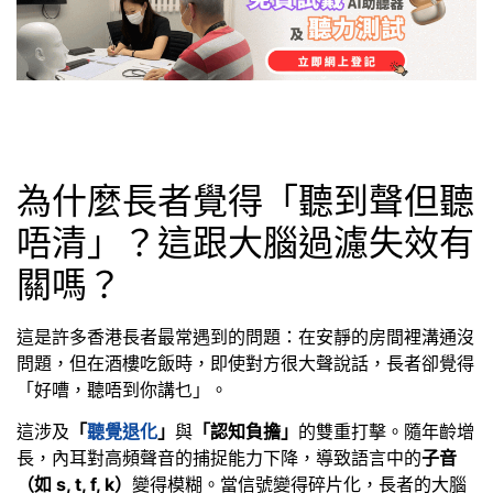
為什麼長者覺得「聽到聲但聽
唔清」？這跟大腦過濾失效有
關嗎？
這是許多香港長者最常遇到的問題：在安靜的房間裡溝通沒
問題，但在酒樓吃飯時，即使對方很大聲說話，長者卻覺得
「好嘈，聽唔到你講乜」。
這涉及
「
聽覺退化
」
與
「認知負擔」
的雙重打擊。隨年齡增
長，內耳對高頻聲音的捕捉能力下降，導致語言中的
子音
（如 s, t, f, k）
變得模糊。當信號變得碎片化，長者的大腦