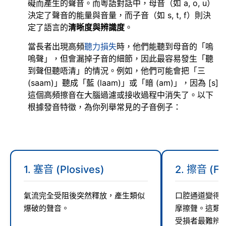
礙而產生的聲音。而粵語對話中，母音（如 a, o, u）
決定了聲音的能量與音量，而子音（如 s, t, f）則決
定了語言的
清晰度與辨識度
。
當長者出現高頻
聽力損失
時，他們能聽到母音的「嗚
嗚聲」，但會漏掉子音的細節，因此最容易發生「聽
到聲但聽唔清」的情況。例如，他們可能會把「三
(saam)」聽成「藍 (laam)」或「暗 (am)」，因為 [s]
這個高頻擦音在大腦過濾或接收過程中消失了。以下
根據發音特徵，為你列舉常見的子音例子：
1. 塞音 (Plosives)
2. 擦音 (Fri
氣流完全受阻後突然釋放，產生類似
口腔通道變得
爆破的聲音。
摩擦聲。這類
受損者最難辨