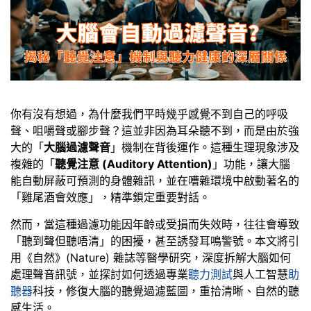
你有沒有想過，為什麼我們平時幾乎感覺不到自己的呼吸
聲、咀嚼聲或腳步聲？這並非因為耳朵聽不到，而是由於強
大的「
大腦過濾聲音
」機制在背後運作。這種生理現象涉及
複雜的「
聽覺注意 (Auditory Attention)
」功能，讓大腦
能自動屏蔽可預測的身體雜訊，並在嘈雜環境中啟動著名的
「雞尾酒會效應」，精準鎖定重要對話。
然而，當這種過濾功能因年齡或受損而失效時，往往會導致
「聽到聲但聽唔清」的困擾，甚至誘發耳鳴警號。本文將引
用《自然》(Nature) 雜誌等醫學研究，深度拆解大腦如何
處理聲音訊號，並探討如何透過專業
聽力測試
與人工智慧
助
聽器
科技，修復大腦的聽覺過濾藍圖，重拾清晰、自然的聽
感生活。