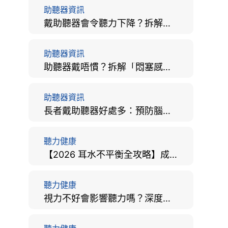
助聽器資訊
戴助聽器會令聽力下降？拆解越戴越聾迷思與聽覺剝奪真相
助聽器資訊
助聽器戴唔慣？拆解「悶塞感」成因、堵耳效應與 4 週適應期全攻略
助聽器資訊
長者戴助聽器好處多：預防腦退化、9大誤區破解及家屬陪伴全手冊
聽力健康
【2026 耳水不平衡全攻略】成因、病徵、治療及改善方法
聽力健康
視力不好會影響聽力嗎？深度拆解大腦「眼耳並用」的科學秘密