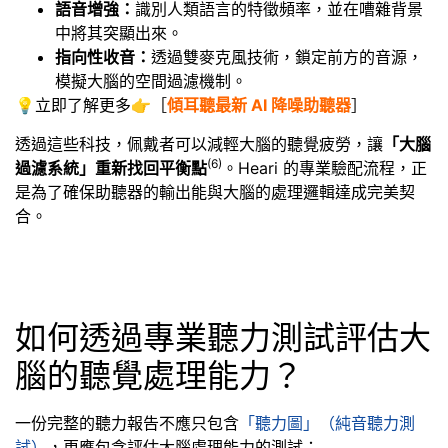
語音增強：
識別人類語言的特徵頻率，並在嘈雜背景
中將其突顯出來。
指向性收音：
透過雙麥克風技術，鎖定前方的音源，
模擬大腦的空間過濾機制。
💡立即了解更多👉［
傾耳聽最新 AI 降噪助聽器
］
透過這些科技，佩戴者可以減輕大腦的聽覺疲勞，讓
「大腦
(6
)
過濾系統」重新找回平衡點
。Heari 的專業驗配流程，正
是為了確保助聽器的輸出能與大腦的處理邏輯達成完美契
合。
如何透過專業聽力測試評估大
腦的聽覺處理能力？
一份完整的聽力報告不應只包含
「聽力圖」（純音聽力測
試）
，更應包含評估大腦處理能力的測試：