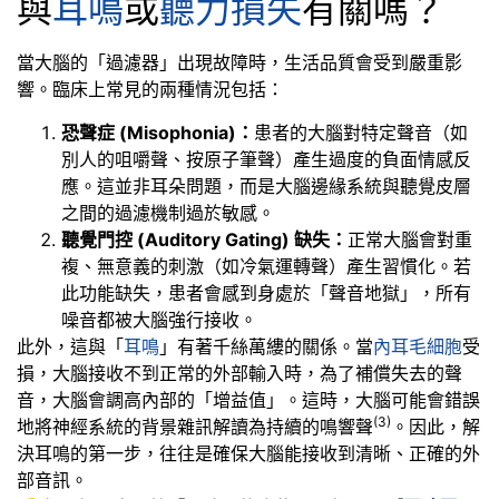
與
耳鳴
或
聽力損失
有關嗎？
當大腦的「過濾器」出現故障時，生活品質會受到嚴重影
響。臨床上常見的兩種情況包括：
恐聲症 (Misophonia)：
患者的大腦對特定聲音（如
別人的咀嚼聲、按原子筆聲）產生過度的負面情感反
應。這並非耳朵問題，而是大腦邊緣系統與聽覺皮層
之間的過濾機制過於敏感。
聽覺門控 (Auditory Gating) 缺失：
正常大腦會對重
複、無意義的刺激（如冷氣運轉聲）產生習慣化。若
此功能缺失，患者會感到身處於「聲音地獄」，所有
噪音都被大腦強行接收。
此外，這與「
耳鳴
」有著千絲萬縷的關係。當
內耳毛細胞
受
損，大腦接收不到正常的外部輸入時，為了補償失去的聲
音，大腦會調高內部的「增益值」。這時，大腦可能會錯誤
(3
)
地將神經系統的背景雜訊解讀為持續的鳴響聲
。因此，解
決耳鳴的第一步，往往是確保大腦能接收到清晰、正確的外
部音訊。