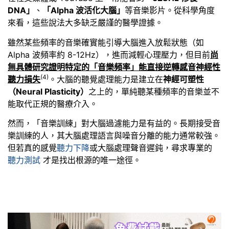
DNA」
、
「Alpha 波活化大腦」
等音樂影片。從科學角度
來看，這些說法大多缺乏嚴謹的醫學證據。
雖然某些頻率的音樂確實能引導大腦進入放鬆狀態（如
Alpha 波頻率約 8-12Hz），進而減輕心理壓力，但目前
尚
無具體研究證明特定的「音樂頻率」能直接逆轉感音神經性
(4
)
聽力損失
。大腦的聽覺處理能力是建立在
神經可塑性
（Neural Plasticity）
之上的，單純聽某種頻率的音樂並不
能取代正規的醫療介入。
然而，「音樂訓練」對大腦過濾能力是有益的。長期接受音
樂訓練的人，其大腦處理語言與噪音分離的能力通常較強。
但若真的感覺
聽力下降
或大腦處理聲音遲鈍，尋求專業的
聽力測試
才是找出根源的唯一途徑。