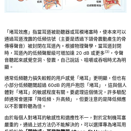
「堵耳效應」指當耳道被助聽器或耳模堵塞時，使本來可以
通過耳道洩露的低頻信號（主要是透過下頜骨震動產生的骨
傳導聲音）被封閉在耳道內。根據物理聲學，當耳道封閉
(3)
時，耳道內的低頻聲壓級可增加達 20 dB 或更多
，令聲
音聽起來感覺空洞、發震，自己說話、咀嚼或吞咽時尤為明
顯。
通常低頻聽力損失較輕的用戶感覺「堵耳」更明顯，但也有
小部分低頻聽閾超過 60dB 的用戶抱怨「堵耳」，這與個人
體對「堵耳」的敏感程度有關。要處理這個情況，許多驗配
師通常會選擇「降低頻、升高頻」，但要注意的是降低頻應
以不影響聆聽為佳。
由於每個人對堵耳的敏感性和適應性不一，對於定制機耳塞
嚴重的，通過上述方法仍不能解決的，可以選擇專為堵耳用