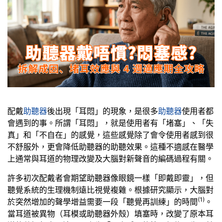
配戴
助聽器
後出現「耳悶」的現象，是很多
助聽器
使用者都
會遇到的事。所謂「耳悶」，就是使用者有「堵塞」、「失
真」和「不自在」的感覺，這些感覺除了會令使用者感到很
不舒服外，更會降低助聽器的助聽效果。這種不適感在醫學
上通常與耳道的物理改變及大腦對新聲音的編碼過程有關。
許多初次配戴者會期望助聽器像眼鏡一樣「即戴即靈」，但
聽覺系統的生理機制遠比視覺複雜。根據研究顯示，大腦對
(1)
於突然增加的聲學增益需要一段「聽覺再訓練」的時間
。
當耳道被異物（耳模或助聽器外殼）填塞時，改變了原本耳