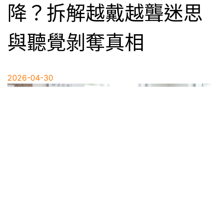
降？拆解越戴越聾迷思
與聽覺剝奪真相
2026-04-30