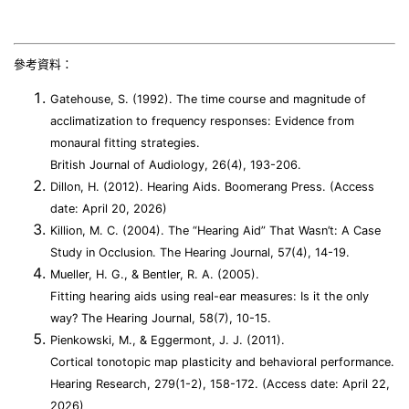
參考資料：
Gatehouse, S. (1992). The time course and magnitude of
acclimatization to frequency responses: Evidence from
monaural fitting strategies.
British Journal of Audiology, 26(4), 193-206.
Dillon, H. (2012). Hearing Aids. Boomerang Press. (Access
date: April 20, 2026)
Killion, M. C. (2004). The “Hearing Aid” That Wasn’t: A Case
Study in Occlusion. The Hearing Journal, 57(4), 14-19.
Mueller, H. G., & Bentler, R. A. (2005).
Fitting hearing aids using real-ear measures: Is it the only
way? The Hearing Journal, 58(7), 10-15.
Pienkowski, M., & Eggermont, J. J. (2011).
Cortical tonotopic map plasticity and behavioral performance.
Hearing Research, 279(1-2), 158-172. (Access date: April 22,
2026)