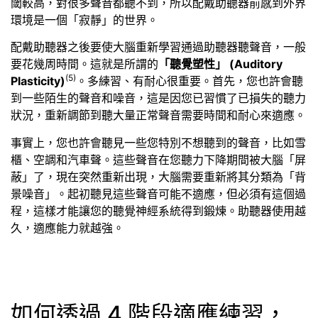
閾較高，對很多聲音都聽不到，所以配戴助聽器前感到外界
環境是一個「寂靜」的世界。
配戴助聽器之後要使大腦重新學習通過助聽器聽聲音，一般
要花幾周時間。這就是所謂的
「聽覺塑性」 (Auditory
(5)
Plasticity)
。多練習、有耐心很重要。首先，您也許會聽
到一些陌生的聲音和噪音，這是因您已習慣了已損失的聽力
狀況，重新調節到聽大量正常聲音需要時間和耐心來適應。
事實上，您也許會聽見一些您特別不想聽到的聲音，比如雪
櫃、空調和汽車聲。這些聲音在您聽力下降期間被大腦「屏
蔽」了，現在突然重新出現，大腦需要重新將其分類為「背
景噪音」。起初聽見這些聲音可能不適應，但必須有這個過
程，這樣才能讓您的聽覺神經系統得到鍛煉。助聽器使用越
久，適應能力就越強。
如何透過 4 階段適應練習，