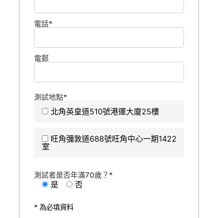
電話*
電郵
測試地點*
北角英皇道510號港運大廈25樓
旺角彌敦道688號旺角中心一期1422
室
測試者是否年滿70歲？*
是
否
* 為必填資料