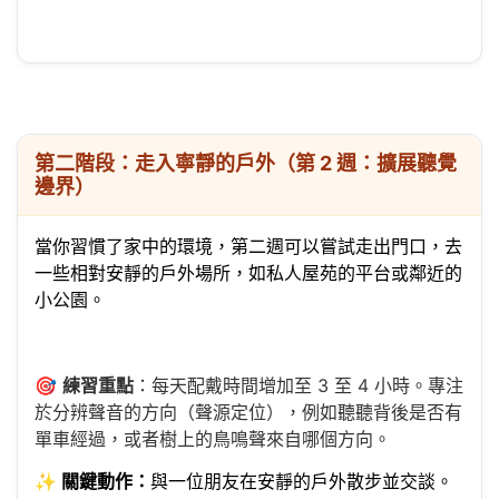
第二階段：走入寧靜的戶外（第 2 週：擴展聽覺
邊界）
當你習慣了家中的環境，第二週可以嘗試走出門口，去
一些相對安靜的戶外場所，如私人屋苑的平台或鄰近的
小公園。
🎯
練習重點
：每天配戴時間增加至 3 至 4 小時。專注
於分辨聲音的方向（聲源定位），例如聽聽背後是否有
單車經過，或者樹上的鳥鳴聲來自哪個方向。
✨
關鍵動作：
與一位朋友在安靜的戶外散步並交談。