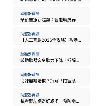
助聽器資訊
樂齡醫療新趨勢：智能助聽器結合 AI 眼底相機，如何全方位守護長者健康？
助聽器資訊
【人工耳蝸2026全攻略】香港手術費用、原理與副作用評估！
助聽器資訊
戴助聽器會令聽力下降？拆解越戴越聾迷思與聽覺剝奪真相
助聽器資訊
助聽器戴唔慣？拆解「悶塞感」成因、堵耳效應與 4 週適應期全攻略
助聽器資訊
長者戴助聽器好處多：預防腦退化、9大誤區破解及家屬陪伴全手冊