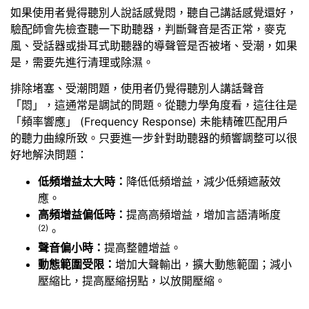
如果使用者覺得聽別人說話感覺悶，聽自己講話感覺還好，
驗配師會先檢查聽一下助聽器，判斷聲音是否正常，麥克
風、受話器或掛耳式助聽器的導聲管是否被堵、受潮，如果
是，需要先進行清理或除濕。
排除堵塞、受潮問題，使用者仍覺得聽別人講話聲音
「悶」，這通常是調試的問題。從聽力學角度看，這往往是
「頻率響應」 (Frequency Response) 未能精確匹配用戶
的聽力曲線所致。只要進一步針對助聽器的頻響調整可以很
好地解決問題：
低頻增益太大時：
降低低頻增益，減少低頻遮蔽效
應。
高頻增益偏低時：
提高高頻增益，增加言語清晰度
(2)
。
聲音偏小時：
提高整體增益。
動態範圍受限：
增加大聲輸出，擴大動態範圍；減小
壓縮比，提高壓縮拐點，以放開壓縮。