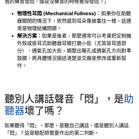
我的聲音發悶，還是沒聲音的時候覺得發悶？」
物理性耳悶 (Mechanical Fullness)：
如果你在助聽
器關閉的情況下，依然感到耳朵像被塞住一樣，這通
常是物理結構問題。
解決方案：
如果是後者，那麼通常可以考慮把定制機
外殼或掛耳式助聽器耳模打磨小些（尤其是耳道部
分），通氣孔加大些，調整出聲孔或通氣孔方向對準
鼓膜，將具體情況描述清楚並交廠家修改或重新製
作。
聽別人講話聲音「悶」，是
助
聽器
壞了嗎？
如果聽得「悶」，那麼，是聽自己講話，還是聽別人講話
「悶」？這是驗配師需要作出的第二判斷。