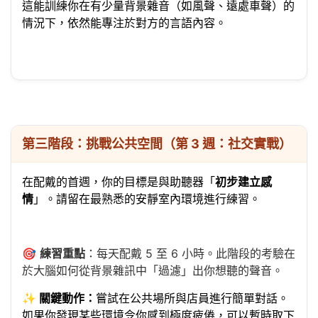
這能訓練你在有少量背景雜音（如風聲、遠處車聲）的
情況下，依然能專注於對方的言語內容。
第三階段：挑戰公共空間（第 3 週：社交實戰）
在配戴的首週，你的目標是與助聽器「
初步建立感
情
」。請留在最熟悉的安靜室內環境進行練習。
🎯
練習重點
：每天配戴 5 至 6 小時。此階段的考驗在
於大腦如何從背景雜訊中「過濾」出你想聽的聲音。
✨
關鍵動作：
嘗試在公共場所與店員進行簡單對話。
如果你發現某些環境令你感到極度疲倦，可以暫時取下