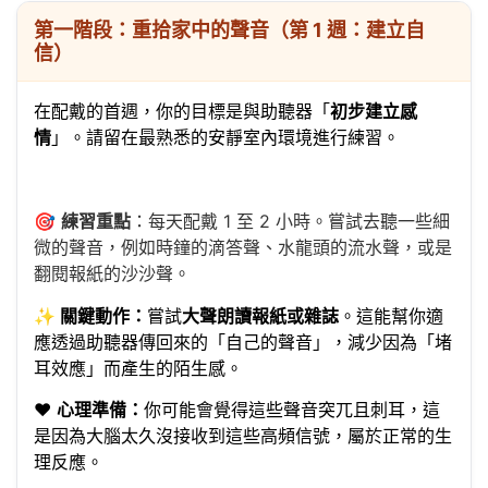
第一階段：重拾家中的聲音（第 1 週：建立自
信）
在配戴的首週，你的目標是與助聽器「
初步建立感
情
」。請留在最熟悉的安靜室內環境進行練習。
🎯
練習重點
：每天配戴 1 至 2 小時。嘗試去聽一些細
微的聲音，例如時鐘的滴答聲、水龍頭的流水聲，或是
翻閱報紙的沙沙聲。
✨
關鍵動作：
嘗試
大聲朗讀報紙或雜誌
。這能幫你適
應透過助聽器傳回來的「自己的聲音」，減少因為「堵
耳效應」而產生的陌生感。
❤️
心理準備：
你可能會覺得這些聲音突兀且刺耳，這
是因為大腦太久沒接收到這些高頻信號，屬於正常的生
理反應。