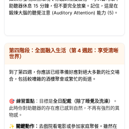
助聽器休息 15 分鐘，但不要完全放棄。記住，這是在
鍛煉大腦的聽覺注意 (Auditory Attention) 能力 (5)。
第四階段：全面融入生活（第 4 週起：享受清晰
世界）
到了第四週，你應該已經準備好應對絕大多數的社交場
合，包括較嘈雜的酒樓聚會或繁忙的街道。
🎯
練習重點
：目標是
全日配戴（除了睡覺及洗澡）
。
此時你對助聽器的存在應已感到自然，不再有強烈的異
物感。
✨
關鍵動作：
去戲院看電影或參加家庭聚餐。雖然在