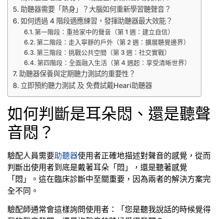
助聽器需要「熱身」？大腦如何重新學習聽聲音？
如何透過 4 階段適應練習，發揮助聽器最大效能？
第一階段：重拾家中的聲音（第 1 週：建立自信）
第二階段：走入寧靜的戶外（第 2 週：擴展聽覺邊界）
第三階段：挑戰公共空間（第 3 週：社交實戰）
第四階段：全面融入生活（第 4 週起：享受清晰世界）
助聽器保養與定期聽力測試的重要性？
立即預約聽力測試 及 免費試戴Heari助聽器
如何判斷是耳朵悶、還是聽聲
音悶？
驗配人員需要
助聽器
使用者正確地描述對聲音的感覺，從而
判斷出使用者到底是戴著耳朵「悶」，還是聽著感覺
「悶」。這在臨床診斷中至關重要，因為兩者的解決方案完
全不同。
驗配師通常會這樣詢問使用者：「您是聽我說話的時候覺得