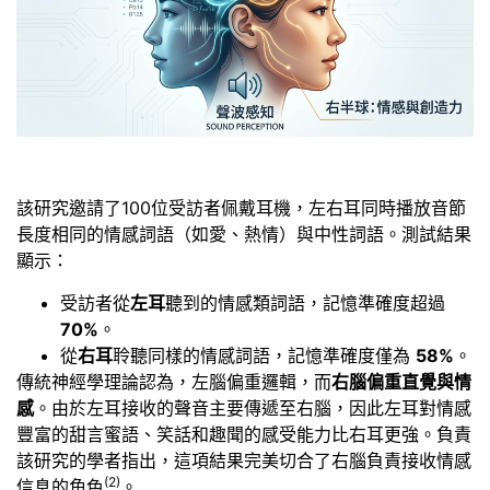
該研究邀請了100位受訪者佩戴耳機，左右耳同時播放音節
長度相同的情感詞語（如愛、熱情）與中性詞語。測試結果
顯示：
受訪者從
左耳
聽到的情感類詞語，記憶準確度超過
70%
。
從
右耳
聆聽同樣的情感詞語，記憶準確度僅為
58%
。
傳統神經學理論認為，左腦偏重邏輯，而
右腦偏重直覺與情
感
。由於左耳接收的聲音主要傳遞至右腦，因此左耳對情感
豐富的甜言蜜語、笑話和趣聞的感受能力比右耳更強。負責
該研究的學者指出，這項結果完美切合了右腦負責接收情感
(2)
信息的角色
。