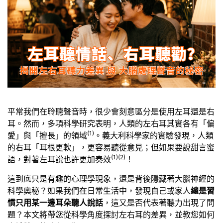
平常我們在聆聽聲音時，很少會刻意區分是使用左耳還是右
耳。然而，多項科學研究表明，人類的左右耳其實各有「偏
(1)
愛」與「擅長」的領域
。義大利科學家的實驗發現，人類
的右耳「耳根更軟」，更容易聽從意見；但如果要說甜言蜜
(1)(2)
語，對著左耳說也許更加奏效
！
這到底只是有趣的心理學現象，還是背後隱藏著大腦神經的
科學奧秘？如果我們在日常生活中，發現自己或家人
總是習
慣只用某一邊耳朵聽人說話
，這又是否代表著聽力出現了問
題？本文將帶您從科學角度探討左右耳的差異，並教您如何