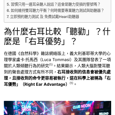
習慣只用一邊耳朵聽人說話？這會是聽力受損的警號嗎？
如何維持雙耳聽力平衡？何時需要專業聽力測試與助聽器？
立即預約聽力測試 及 免費試戴Heari助聽器
為什麼右耳比較「聽勸」？什
麼是「右耳優勢」？
在德國《自然科學》雜誌網絡版上，義大利基耶蒂大學的心
理學家盧卡·托馬西（Luca Tommasi）及其團隊發表了一項
(1)
關於人類傾聽行為的研究
。結果顯示，人類大腦對雙耳聽
到的聲音處理方式有所不同，
右耳接收到的信息會被優先處
理，且接收到的命令更容易被執行，這在科學上被稱為「右
(1)
耳優勢」（Right Ear Advantage）
。