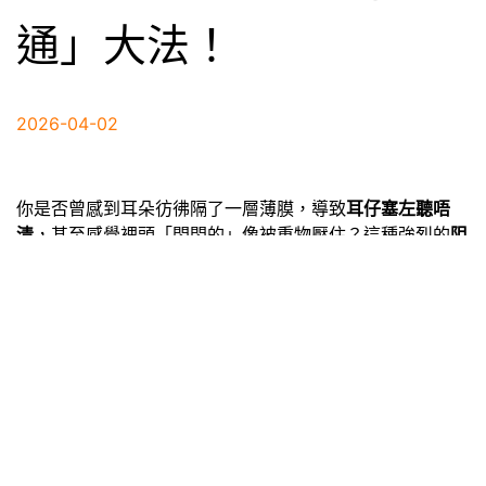
通」大法！
2026-04-02
你是否曾感到耳朵彷彿隔了一層薄膜，導致
耳仔塞左聽唔
清
，甚至感覺裡頭「悶悶的」像被重物壓住？這種強烈的
阻