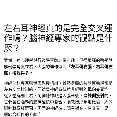
左右耳神經真的是完全交叉運
作嗎？腦神經專家的觀點是什
麼？
雖然上述心理學與行為學實驗非常有趣，但從嚴謹的醫學與
解剖學角度來看，大腦的運作遠比「
左耳傳右腦、右耳傳左
腦
」複雜得多。
神經外科專家張世忠教授指出，雖然身體的肢體運動通常是
(4)
左右交叉控制的，但聽覺神經系統並非絕對的
單向交叉
。
從人體解剖上看，同側聽神經進入腦幹後，是
雙側投射
的，
它們會在腦幹的聽神經核中會合。張教授形象地比喻：人的
腦幹就像紅蘿蔔，周圍的神經彼此間有補充、有交叉，是一
(4)
個綜合運作的系統
。