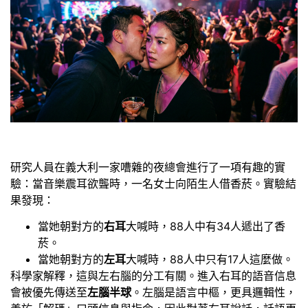
研究人員在義大利一家嘈雜的夜總會進行了一項有趣的實
驗：當音樂震耳欲聾時，一名女士向陌生人借香菸。實驗結
果發現：
當她朝對方的
右耳
大喊時，88人中有34人遞出了香
菸。
當她朝對方的
左耳
大喊時，88人中只有17人這麼做。
科學家解釋，這與左右腦的分工有關。進入右耳的語音信息
會被優先傳送至
左腦半球
。左腦是語言中樞，更具邏輯性，