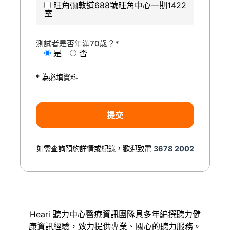
旺角彌敦道688號旺角中心一期1422
室
測試者是否年滿70歲？*
是
否
* 為必填資料
如需查詢預約詳情或紀錄，歡迎致電
3678 2002
Heari 聽力中心醫療資訊團隊具多年編撰聽力健
康資訊經驗，致力提供專業、關心的聽力服務。