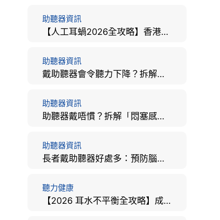
助聽器資訊
【人工耳蝸2026全攻略】香港手術費用、原理與副作用評估！
助聽器資訊
戴助聽器會令聽力下降？拆解越戴越聾迷思與聽覺剝奪真相
助聽器資訊
助聽器戴唔慣？拆解「悶塞感」成因、堵耳效應與 4 週適應期全攻略
助聽器資訊
長者戴助聽器好處多：預防腦退化、9大誤區破解及家屬陪伴全手冊
聽力健康
【2026 耳水不平衡全攻略】成因、病徵、治療及改善方法