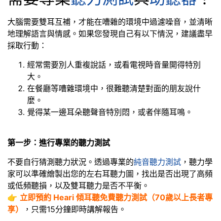
大腦需要雙耳互補，才能在嘈雜的環境中過濾噪音，並清晰
地理解語言與情感。如果您發現自己有以下情況，建議盡早
採取行動：
經常需要別人重複說話，或看電視時音量開得特別
大。
在餐廳等嘈雜環境中，很難聽清楚對面的朋友說什
麼。
覺得某一邊耳朵聽聲音特別悶，或者伴隨耳鳴。
第一步：進行專業的聽力測試
不要自行猜測聽力狀況。透過專業的
純音聽力測試
，聽力學
家可以準確繪製出您的左右耳聽力圖，找出是否出現了高頻
或低頻聽損，以及雙耳聽力是否不平衡。
👉
立即預約 Heari 傾耳聽免費聽力測試（70歲以上長者專
享）
，只需15分鐘即時講解報告。