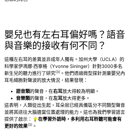
嬰兒也有左右耳偏好嗎？語音
與音樂的接收有何不同？
這種左右耳的差異並非成年人獨有。加州大學（UCLA）的
科學家伊馮娜·西寧格（Yvonne Sininger）針對3000多名
(3)
新生兒的聽力進行了研究
。他們透過微型探針測量嬰兒內
耳毛細胞對聲波的放大情況，結果發現：
語音類
的聲音，在
右耳
放大得較為明顯。
音樂類
的聲音，在
左耳
放大得更多。
這表明，人類從出生起，耳朵就已經具備區分不同類型聲音
並將其送往大腦適當位置處理的能力。這也為我們學習語言
提供了啟示：💡
在學習外語時，多利用右耳聆聽可能會有
(3)
更好的效果
。