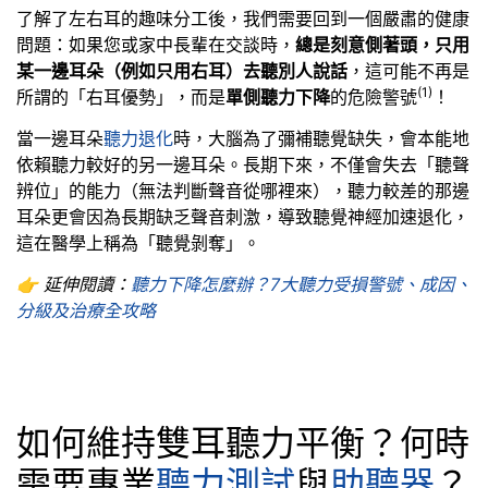
了解了左右耳的趣味分工後，我們需要回到一個嚴肅的健康
問題：如果您或家中長輩在交談時，
總是刻意側著頭，只用
某一邊耳朵（例如只用右耳）去聽別人說話
，這可能不再是
(1)
所謂的「右耳優勢」，而是
單側聽力下降
的危險警號
！
當一邊耳朵
聽力退化
時，大腦為了彌補聽覺缺失，會本能地
依賴聽力較好的另一邊耳朵。長期下來，不僅會失去「聽聲
辨位」的能力（無法判斷聲音從哪裡來），聽力較差的那邊
耳朵更會因為長期缺乏聲音刺激，導致聽覺神經加速退化，
這在醫學上稱為「聽覺剝奪」。
👉 延伸閱讀：
聽力下降怎麼辦？7大聽力受損警號、成因、
分級及治療全攻略
如何維持雙耳聽力平衡？何時
需要專業
聽力測試
與
助聽器
？