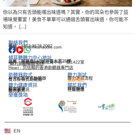
你以為只有舌頭能嚐出味道嗎？其實，你的耳朵也參與了這
場味覺饗宴！美食不單單可以通過舌頭嘗出味道，你可能不
知道， […]
聯絡我們
電話：+852 3678 2002
電郵：info@heariaudio.com
傾耳聽聽力中心地址
北角：英皇道510號港運大廈25樓
旺角：彌敦道688號旺角中心一期1422室
*聽力測試敬請預約
Heari - 您信賴的香港助聽器專門店
助聽器款式
聽力測試​
AI RIC耳背式助聽器
聽力測試流程
雙耳掛頸式助聽器
立即預約
聽力健康資訊​
關於我們
聽力健康
媒體報道
助聽器資訊
社區關懷
聽力影片
榮獲獎項
한국어
Español
Français
Deutsch
EN
日本語