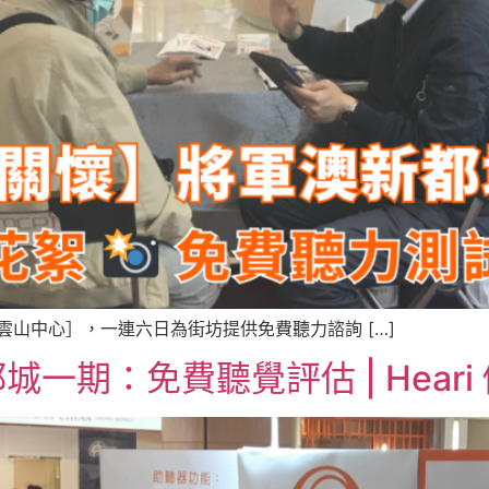
 日去到［慈雲山中心］，一連六日為街坊提供免費聽力諮詢 […]
一期：免費聽覺評估 | Heari