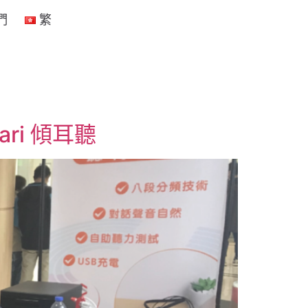
們
繁
ri 傾耳聽