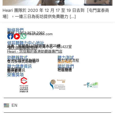
Heari 團隊於 2020 年 12 月 17 至 19 日去到［屯門富泰商
場］，一連三日為街坊提供免費聽力 […]
聯絡我們
電話：+852 3678 2002
電郵：info@heariaudio.com
傾耳聽聽力中心地址
北角：英皇道510號港運大廈25樓
旺角：彌敦道688號旺角中心一期1422室
*聽力測試敬請預約
Heari - 您信賴的香港助聽器專門店
助聽器款式
聽力測試​
AI RIC耳背式助聽器
聽力測試流程
雙耳掛頸式助聽器
立即預約
聽力健康資訊​
關於我們
聽力健康
媒體報道
助聽器資訊
社區關懷
聽力影片
榮獲獎項
한국어
Español
Français
Deutsch
EN
日本語