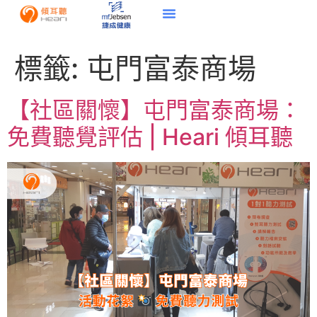
標籤:
屯門富泰商場
【社區關懷】屯門富泰商場：
免費聽覺評估 | Heari 傾耳聽