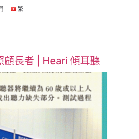
們
繁
者 | Heari 傾耳聽