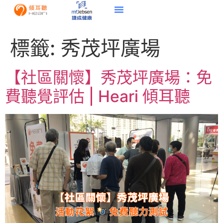
標籤:
秀茂坪廣場
【社區關懷】秀茂坪廣場：免
費聽覺評估 | Heari 傾耳聽