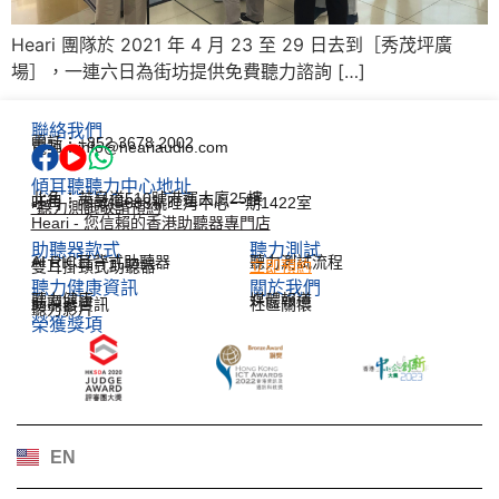
Heari 團隊於 2021 年 4 月 23 至 29 日去到［秀茂坪廣
場］，一連六日為街坊提供免費聽力諮詢 […]
聯絡我們
電話：+852 3678 2002
電郵：info@heariaudio.com
傾耳聽聽力中心地址
北角：英皇道510號港運大廈25樓
旺角：彌敦道688號旺角中心一期1422室
*聽力測試敬請預約
Heari - 您信賴的香港助聽器專門店
助聽器款式
聽力測試​
AI RIC耳背式助聽器
聽力測試流程
雙耳掛頸式助聽器
立即預約
聽力健康資訊​
關於我們
聽力健康
媒體報道
助聽器資訊
社區關懷
聽力影片
榮獲獎項
한국어
Español
Français
Deutsch
EN
日本語