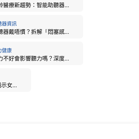
樂齡醫療新趨勢：智能助聽器結合 AI 眼底相機，如何全方位守護長者健康？
聽器資訊
助聽器戴唔慣？拆解「悶塞感」成因、堵耳效應與 4 週適應期全攻略
力健康
視力不好會影響聽力嗎？深度拆解大腦「眼耳並用」的科學秘密
男女聽力大不同？研究揭示女性聽覺更靈敏！為何男性更易聽力損失？