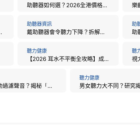
助聽器如何選？2026全港價格比較、款式分析及老人選購全攻略
助聽器資訊
助
手術費用、原理與副作用評估！
戴助聽器會令聽力下降？拆解越戴越聾迷思與聽覺剝奪真相
聽力健康
聽
【2026 耳水不平衡全攻略】成因、病徵、治療及改善方法
聽力健康
大腦會自動過濾聲音？揭秘「聽覺注意」機制與聽力健康的深層關係