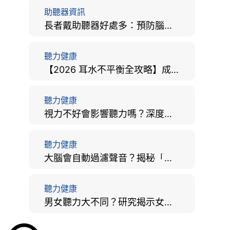
助聽器資訊
長者戴助聽器好處多：預防腦退化、9大誤區破解及家屬陪伴全手冊
聽力健康
【2026 耳水不平衡全攻略】成因、病徵、治療及改善方法
聽力健康
視力不好會影響聽力嗎？深度拆解大腦「眼耳並用」的科學秘密
聽力健康
大腦會自動過濾聲音？揭秘「聽覺注意」機制與聽力健康的深層關係
聽力健康
男女聽力大不同？研究揭示女性聽覺更靈敏！為何男性更易聽力損失？