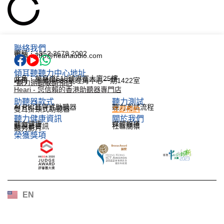
聯絡我們
電話：+852 3678 2002
電郵：info@heariaudio.com
傾耳聽聽力中心地址
北角：英皇道510號港運大廈25樓
旺角：彌敦道688號旺角中心一期1422室
*聽力測試敬請預約
Heari - 您信賴的香港助聽器專門店
助聽器款式
聽力測試​
AI RIC耳背式助聽器
聽力測試流程
雙耳掛頸式助聽器
立即預約
聽力健康資訊​
關於我們
聽力健康
媒體報道
助聽器資訊
社區關懷
聽力影片
榮獲獎項
한국어
Español
Français
Deutsch
EN
日本語