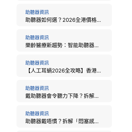
助聽器資訊
助聽器如何選？2026全港價格比較、款式分析及老人選購全攻略
助聽器資訊
樂齡醫療新趨勢：智能助聽器結合 AI 眼底相機，如何全方位守護長者健康？
助聽器資訊
【人工耳蝸2026全攻略】香港手術費用、原理與副作用評估！
助聽器資訊
戴助聽器會令聽力下降？拆解越戴越聾迷思與聽覺剝奪真相
助聽器資訊
助聽器戴唔慣？拆解「悶塞感」成因、堵耳效應與 4 週適應期全攻略