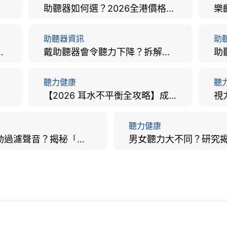
助聽器如何選？2026全港價格比較、款式分析及老人選購全攻略
助聽器資訊
助
手術費用、原理與副作用評估！
戴助聽器會令聽力下降？拆解越戴越聾迷思與聽覺剝奪真相
聽力健康
聽
【2026 耳水不平衡全攻略】成因、病徵、治療及改善方法
聽力健康
大腦會自動過濾聲音？揭秘「聽覺注意」機制與聽力健康的深層關係