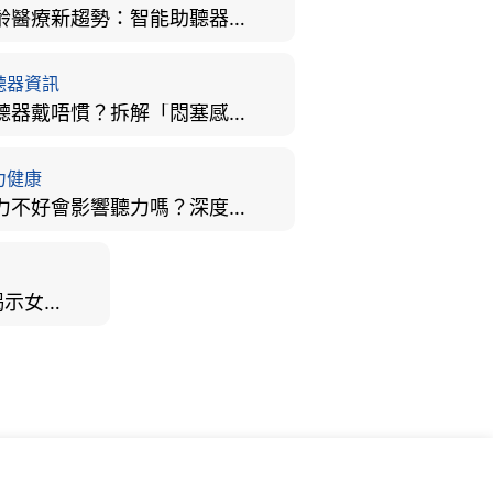
樂齡醫療新趨勢：智能助聽器結合 AI 眼底相機，如何全方位守護長者健康？
聽器資訊
助聽器戴唔慣？拆解「悶塞感」成因、堵耳效應與 4 週適應期全攻略
力健康
視力不好會影響聽力嗎？深度拆解大腦「眼耳並用」的科學秘密
男女聽力大不同？研究揭示女性聽覺更靈敏！為何男性更易聽力損失？