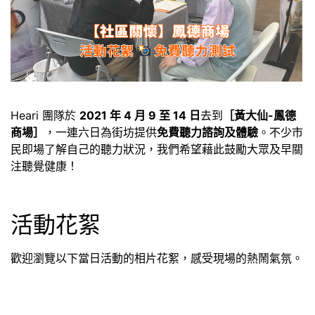
Heari 團隊於
2021 年 4 月 9 至 14 日
去到
［黃大仙-鳳德
商場］
，一連六日為街坊提供
免費聽力諮詢及體驗
。不少市
民即場了解自己的聽力狀況，我們希望藉此鼓勵大眾及早關
注聽覺健康！
活動花絮
歡迎瀏覽以下當日活動的相片花絮，感受現場的熱鬧氣氛。