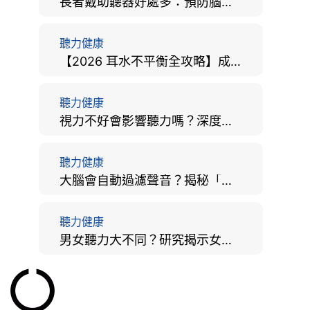
長者戴助聽器好處多：預防腦退化、9大誤區破解及家屬陪伴全手冊
聽力健康
【2026 耳水不平衡全攻略】成因、病徵、治療及改善方法
聽力健康
視力不好會影響聽力嗎？深度拆解大腦「眼耳並用」的科學秘密
聽力健康
大腦會自動過濾聲音？揭秘「聽覺注意」機制與聽力健康的深層關係
聽力健康
男女聽力大不同？研究揭示女性聽覺更靈敏！為何男性更易聽力損失？