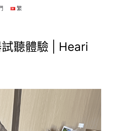
們
繁
驗 | Heari