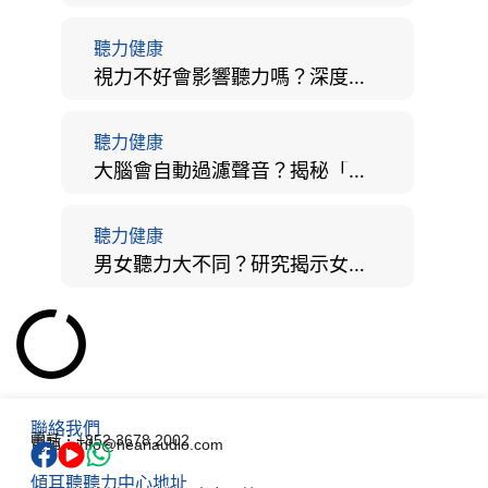
聽力健康
視力不好會影響聽力嗎？深度拆解大腦「眼耳並用」的科學秘密
聽力健康
大腦會自動過濾聲音？揭秘「聽覺注意」機制與聽力健康的深層關係
聽力健康
男女聽力大不同？研究揭示女性聽覺更靈敏！為何男性更易聽力損失？
聯絡我們
電話：+852 3678 2002
電郵：info@heariaudio.com
傾耳聽聽力中心地址