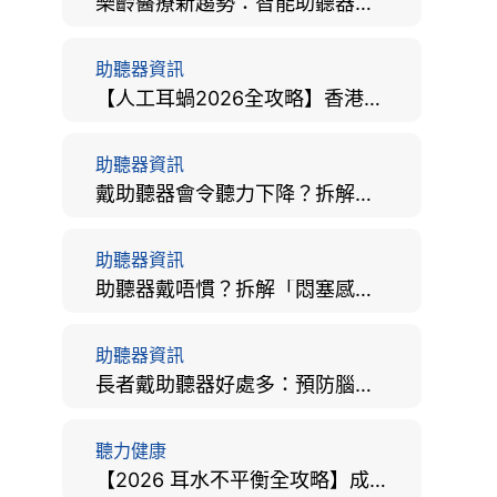
樂齡醫療新趨勢：智能助聽器結合 AI 眼底相機，如何全方位守護長者健康？
助聽器資訊
【人工耳蝸2026全攻略】香港手術費用、原理與副作用評估！
助聽器資訊
戴助聽器會令聽力下降？拆解越戴越聾迷思與聽覺剝奪真相
助聽器資訊
助聽器戴唔慣？拆解「悶塞感」成因、堵耳效應與 4 週適應期全攻略
助聽器資訊
長者戴助聽器好處多：預防腦退化、9大誤區破解及家屬陪伴全手冊
聽力健康
【2026 耳水不平衡全攻略】成因、病徵、治療及改善方法