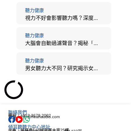
聽力健康
視力不好會影響聽力嗎？深度拆解大腦「眼耳並用」的科學秘密
聽力健康
大腦會自動過濾聲音？揭秘「聽覺注意」機制與聽力健康的深層關係
聽力健康
男女聽力大不同？研究揭示女性聽覺更靈敏！為何男性更易聽力損失？
聯絡我們
電話：+852 3678 2002
電郵：info@heariaudio.com
傾耳聽聽力中心地址
北角：英皇道510號港運大廈25樓