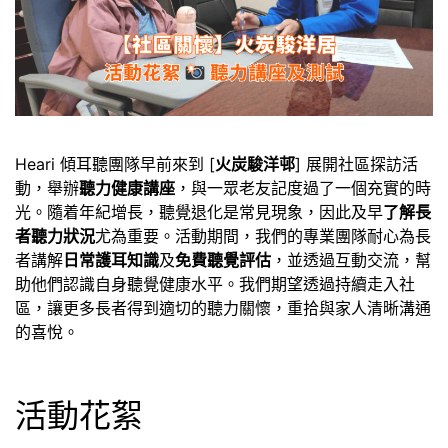
Heari 傾耳聽團隊早前來到 [
火炭駿洋邨
] 展開社區探訪活
動，舉辦
聽力健康講座
，與一眾老友記度過了一個充實的時
光。隨着年紀增長，聽覺退化是常見現象，因此及早
了解長
者聽力狀況
尤為重要。活動期間，我們的專業團隊耐心為長
者講解
日常護耳知識
及
免費聽覺評估
，並透過互動交流，幫
助他們認識自身聽覺健康水平。我們期望透過持續走入社
區，讓更多長者得到適切的聽力關懷，重拾與家人清晰溝通
的喜悅。
活動花絮