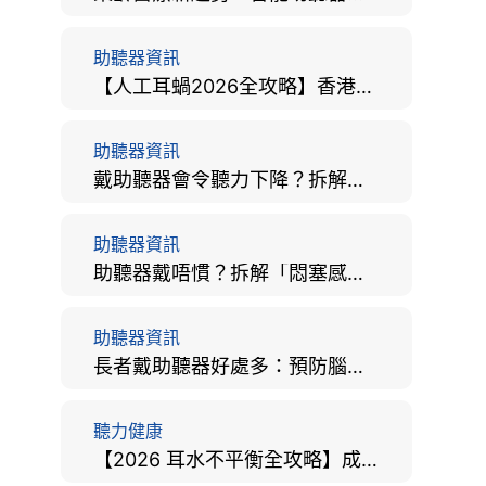
助聽器資訊
【人工耳蝸2026全攻略】香港手術費用、原理與副作用評估！
助聽器資訊
戴助聽器會令聽力下降？拆解越戴越聾迷思與聽覺剝奪真相
助聽器資訊
助聽器戴唔慣？拆解「悶塞感」成因、堵耳效應與 4 週適應期全攻略
助聽器資訊
長者戴助聽器好處多：預防腦退化、9大誤區破解及家屬陪伴全手冊
聽力健康
【2026 耳水不平衡全攻略】成因、病徵、治療及改善方法