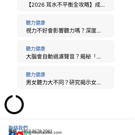
【2026 耳水不平衡全攻略】成因、病徵、治療及改善方法
聽力健康
視力不好會影響聽力嗎？深度拆解大腦「眼耳並用」的科學秘密
聽力健康
大腦會自動過濾聲音？揭秘「聽覺注意」機制與聽力健康的深層關係
聽力健康
男女聽力大不同？研究揭示女性聽覺更靈敏！為何男性更易聽力損失？
聯絡我們
電話：+852 3678 2002
電郵：info@heariaudio.com