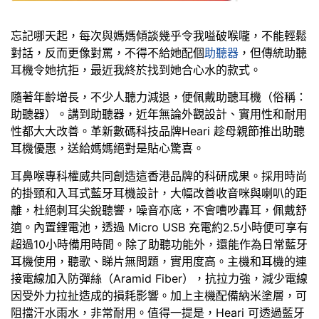
忘記哪天起，每次與媽媽傾談幾乎令我嗌破喉嚨，不能輕鬆
對話，反而更像對罵，不得不給她配個
助聽器
，但傳統助聽
耳機令她抗拒，最近我終於找到她合心水的款式。
隨著年齡增長，不少人聽力減退，便佩戴助聽耳機（俗稱：
助聽器）。講到助聽器，近年無論外觀設計、實用性和耐用
性都大大改善。革新數碼科技品牌Heari 趁母親節推出助聽
耳機優惠，送給媽媽絕對是貼心驚喜。
耳鼻喉專科權威共同創造這香港品牌的科研成果。採用時尚
的掛頸和入耳式藍牙耳機設計，大幅改善收音咪與喇叭的距
離，杜絕刺耳尖銳聽響，噪音亦底，不會嘈吵轟耳，佩戴舒
適。內置鋰電池，透過 Micro USB 充電約2.5小時便可享有
超過10小時備用時間。除了助聽功能外，還能作為日常藍牙
耳機使用，聽歌、睇片無問題，實用度高。主機和耳機的連
接電線加入防彈絲（Aramid Fiber），抗拉力強，減少電線
因受外力拉扯造成的損耗影響。加上主機配備納米塗層，可
阻擋汗水雨水，非常耐用。值得一提是，Heari 可透過藍牙