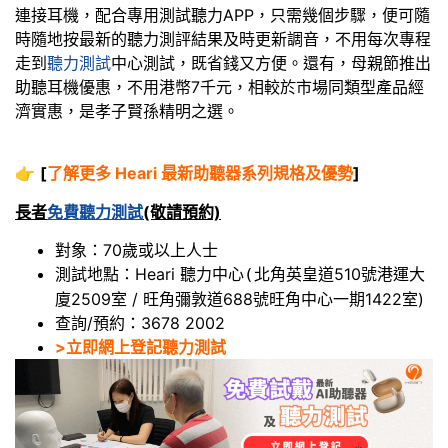
連接耳機，配合專用測試聽力APP，只需幾個步驟，便可隨
時隨地按最新的聽力測評結果及時更新調音，不用每次專程
走到
聽力測試
中心測試，既省錢又方便。還有，母親節推出
助聽耳機優惠，不用港幣7千元，相較於市場同類型產品經
濟實惠，是孝子賢孫精明之選。
👉
[
了解更多 Heari 最新助聽器系列規格及優勢
]
長者
免費聽力測試
(敬請預約)
對象：70歲或以上人士
測試地點：Heari 聽力中心
北角英皇道510號港運大
(
廈2509室 / 旺角彌敦道688號旺角中心一期1422室)
查詢/預約：3678 2002
>立即網上登記聽力測試