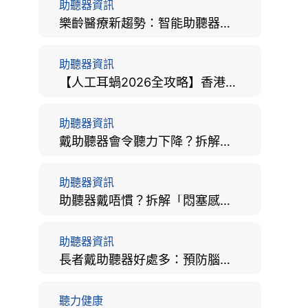
助聽器資訊
樂齡醫療新趨勢：智能助聽器結合 AI 眼底相機，如何全方位守護長者健康？
助聽器資訊
【人工耳蝸2026全攻略】香港手術費用、原理與副作用評估！
助聽器資訊
戴助聽器會令聽力下降？拆解越戴越聾迷思與聽覺剝奪真相
助聽器資訊
助聽器戴唔慣？拆解「悶塞感」成因、堵耳效應與 4 週適應期全攻略
助聽器資訊
長者戴助聽器好處多：預防腦退化、9大誤區破解及家屬陪伴全手冊
聽力健康