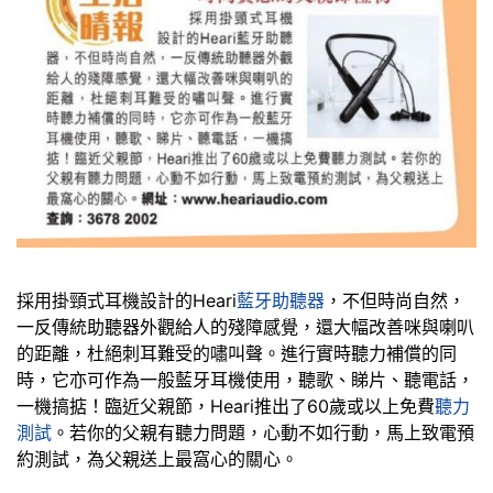
採用掛頸式耳機設計的Heari
藍牙助聽器
，不但時尚自然，
一反傳統助聽器外觀給人的殘障感覺，還大幅改善咪與喇叭
的距離，杜絕刺耳難受的嘯叫聲。進行實時聽力補償的同
時，它亦可作為一般藍牙耳機使用，聽歌、睇片、聽電話，
一機搞掂！臨近父親節，Heari推出了60歲或以上免費
聽力
測試
。若你的父親有聽力問題，心動不如行動，馬上致電預
約測試，為父親送上最窩心的關心。