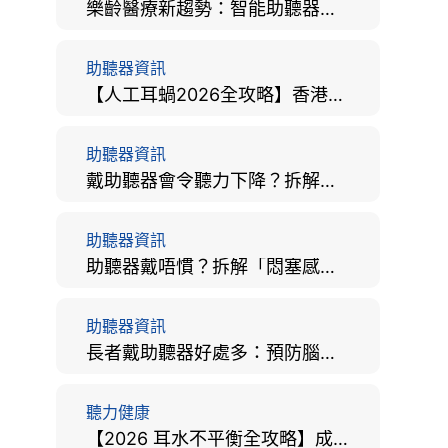
樂齡醫療新趨勢：智能助聽器結合 AI 眼底相機，如何全方位守護長者健康？
助聽器資訊
【人工耳蝸2026全攻略】香港手術費用、原理與副作用評估！
助聽器資訊
戴助聽器會令聽力下降？拆解越戴越聾迷思與聽覺剝奪真相
助聽器資訊
助聽器戴唔慣？拆解「悶塞感」成因、堵耳效應與 4 週適應期全攻略
助聽器資訊
長者戴助聽器好處多：預防腦退化、9大誤區破解及家屬陪伴全手冊
聽力健康
【2026 耳水不平衡全攻略】成因、病徵、治療及改善方法