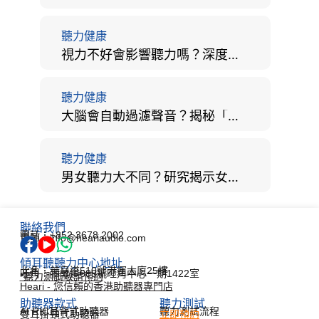
聽力健康
視力不好會影響聽力嗎？深度拆解大腦「眼耳並用」的科學秘密
聽力健康
大腦會自動過濾聲音？揭秘「聽覺注意」機制與聽力健康的深層關係
聽力健康
男女聽力大不同？研究揭示女性聽覺更靈敏！為何男性更易聽力損失？
聯絡我們
電話：+852 3678 2002
電郵：info@heariaudio.com
傾耳聽聽力中心地址
北角：英皇道510號港運大廈25樓
旺角：彌敦道688號旺角中心一期1422室
*聽力測試敬請預約
Heari - 您信賴的香港助聽器專門店
助聽器款式
聽力測試​
AI RIC耳背式助聽器
聽力測試流程
雙耳掛頸式助聽器
立即預約