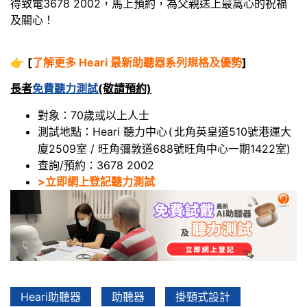
得致電3678 2002，馬上預約，為父親送上最窩心的祝福
及關心！
👉
[
了解更多 Heari 最新助聽器系列規格及優勢
]
長者
免費聽力測試
(敬請預約)
對象：70歲或以上人士
測試地點：Heari 聽力中心
北角英皇道510號港運大
(
廈2509室 / 旺角彌敦道688號旺角中心一期1422室)
查詢/預約：3678 2002
>立即網上登記聽力測試
Heari助聽器
助聽器
掛頸式設計