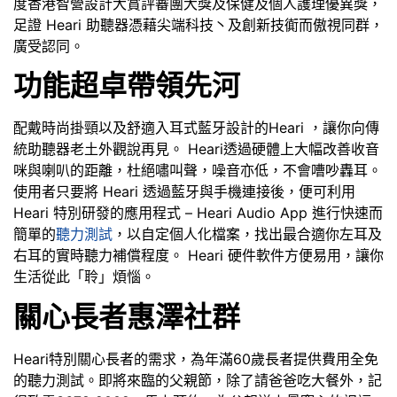
度香港智營設計大賞評審團大獎及保健及個人護理優異獎，
足證 Heari 助聽器憑藉尖端科技丶及創新技衠而傲視同群，
廣受認同。
功能超卓帶領先河
配戴時尚掛頸以及舒適入耳式藍牙設計的Heari ，讓你向傳
統助聽器老土外觀說再見。 Heari透過硬體上大幅改善收音
咪與喇叭的距離，杜絕嘯叫聲，噪音亦低，不會嘈吵轟耳。
使用者只要將 Heari 透過藍牙與手機連接後，便可利用
Heari 特別研發的應用程式 – Heari Audio App 進行快速而
簡單的
聽力測試
，以自定個人化檔案，找出最合適你左耳及
右耳的實時聽力補償程度。 Heari 硬件軟件方便易用，讓你
生活從此「聆」煩惱。
關心長者惠澤社群
Heari特別關心長者的需求，為年滿60歲長者提供費用全免
的聽力測試。即將來臨的父親節，除了請爸爸吃大餐外，記