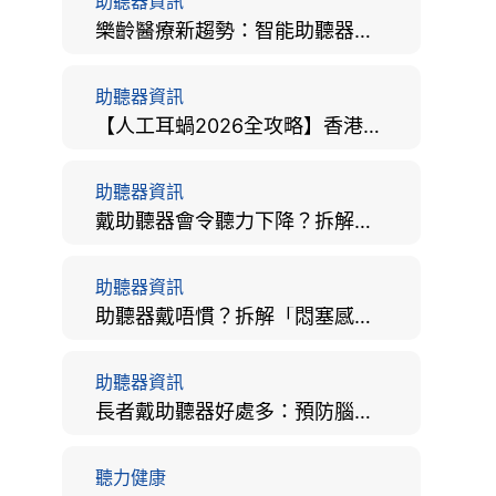
助聽器資訊
樂齡醫療新趨勢：智能助聽器結合 AI 眼底相機，如何全方位守護長者健康？
助聽器資訊
【人工耳蝸2026全攻略】香港手術費用、原理與副作用評估！
助聽器資訊
戴助聽器會令聽力下降？拆解越戴越聾迷思與聽覺剝奪真相
助聽器資訊
助聽器戴唔慣？拆解「悶塞感」成因、堵耳效應與 4 週適應期全攻略
助聽器資訊
長者戴助聽器好處多：預防腦退化、9大誤區破解及家屬陪伴全手冊
聽力健康