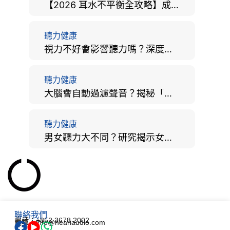
【2026 耳水不平衡全攻略】成因、病徵、治療及改善方法
聽力健康
視力不好會影響聽力嗎？深度拆解大腦「眼耳並用」的科學秘密
聽力健康
大腦會自動過濾聲音？揭秘「聽覺注意」機制與聽力健康的深層關係
聽力健康
男女聽力大不同？研究揭示女性聽覺更靈敏！為何男性更易聽力損失？
聯絡我們
電話：+852 3678 2002
電郵：info@heariaudio.com