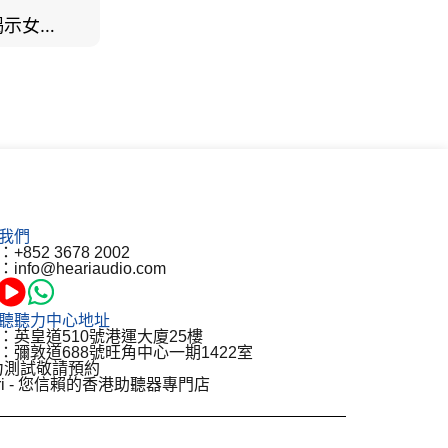
男女聽力大不同？研究揭示女性聽覺更靈敏！為何男性更易聽力損失？
我們
+852 3678 2002
info@heariaudio.com
聽聽力中心地址
：英皇道510號港運大廈25樓
：彌敦道688號旺角中心一期1422室
力測試敬請預約
ari - 您信賴的香港助聽器專門店