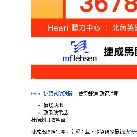
Heari掛頸式助聽器
– 戴得舒適 聽得清晰
價錢貼地
聽歌聽電話
杜絕刺耳嘯叫聲
捷成馬國際集團，享譽百載，投資研發最新
助聽