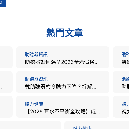
報
熱門文章
助聽器資訊
助
助聽器如何選？2026全港價格比較、款式分析及老人選購全攻略
助聽器資訊
助
手術費用、原理與副作用評估！
戴助聽器會令聽力下降？拆解越戴越聾迷思與聽覺剝奪真相
聽力健康
聽
【2026 耳水不平衡全攻略】成因、病徵、治療及改善方法
聽力健康