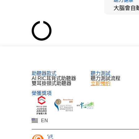
助聽器款式
聽力測試​
AI RIC耳背式助聽器
聽力測試流程
雙耳掛頸式助聽器
立即預約
榮獲獎項
한국어
Español
Français
Deutsch
EN
日本語