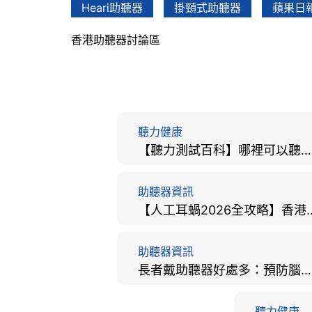
Heari助聽器
掛頸式助聽器
蘋果日
香港助聽器討論區
聽力健康
【聽力測試百科】哪裡可以聽力檢查？費用、標準、流程、在家聽力檢測與iPhone測試全攻略
助聽器資訊
【人工耳蝸2026全攻略】香港
助聽器資訊
長者戴助聽器好處多：預防腦退化、9大誤區破解及家屬陪伴全手冊
聽力健康