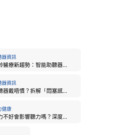
聽器資訊
樂齡醫療新趨勢：智能助聽器結合 AI 眼底相機，如何全方位守護長者健康？
聽器資訊
助聽器戴唔慣？拆解「悶塞感」成因、堵耳效應與 4 週適應期全攻略
力健康
視力不好會影響聽力嗎？深度拆解大腦「眼耳並用」的科學秘密