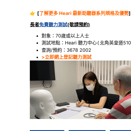
👉
[
了解更多 Heari 最新助聽器系列規格及優勢
]
長者
免費聽力測試
(敬請預約)
對象：70歲或以上人士
測試地點：Heari 聽力中心
北角英皇道510
(
查詢/預約：3678 2002
>立即網上登記聽力測試