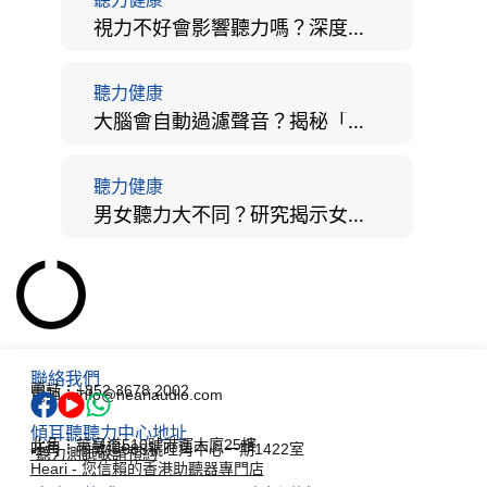
視力不好會影響聽力嗎？深度拆解大腦「眼耳並用」的科學秘密
聽力健康
大腦會自動過濾聲音？揭秘「聽覺注意」機制與聽力健康的深層關係
聽力健康
男女聽力大不同？研究揭示女性聽覺更靈敏！為何男性更易聽力損失？
聯絡我們
電話：+852 3678 2002
電郵：info@heariaudio.com
傾耳聽聽力中心地址
北角：英皇道510號港運大廈25樓
旺角：彌敦道688號旺角中心一期1422室
*聽力測試敬請預約
Heari - 您信賴的香港助聽器專門店