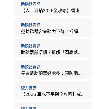
助聽器資訊
【人工耳蝸2026全攻略】香港手術費用、原理與副作用評估！
助聽器資訊
戴助聽器會令聽力下降？拆解越戴越聾迷思與聽覺剝奪真相
助聽器資訊
助聽器戴唔慣？拆解「悶塞感」成因、堵耳效應與 4 週適應期全攻略
助聽器資訊
長者戴助聽器好處多：預防腦退化、9大誤區破解及家屬陪伴全手冊
聽力健康
【2026 耳水不平衡全攻略】成因、病徵、治療及改善方法
聽力健康