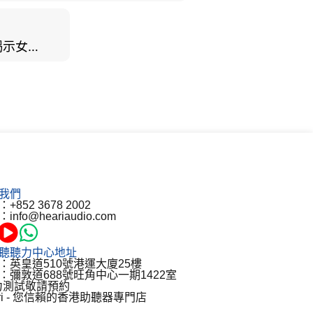
男女聽力大不同？研究揭示女性聽覺更靈敏！為何男性更易聽力損失？
我們
+852 3678 2002
info@heariaudio.com
聽聽力中心地址
：英皇道510號港運大廈25樓
：彌敦道688號旺角中心一期1422室
力測試敬請預約
ari - 您信賴的香港助聽器專門店