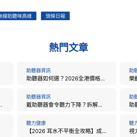
無線助聽咪高峰
頭條日報
熱門文章
助聽器資訊
助
助聽器如何選？2026全港價格比較、款式分析及老人選購全攻略
助聽器資訊
助
手術費用、原理與副作用評估！
戴助聽器會令聽力下降？拆解越戴越聾迷思與聽覺剝奪真相
聽力健康
聽
【2026 耳水不平衡全攻略】成因、病徵、治療及改善方法