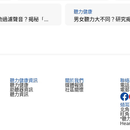
聽力健康
大腦會自動過濾聲音？揭秘「聽覺注意」機制與聽力健康的深層關係
聽力健康資訊
關於我們
聯絡
聽力健康
媒體報道
電話：
助聽器資訊​
社區關懷
電郵：
聽力資訊
傾耳
北角
旺角
*聽
He