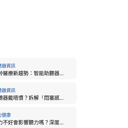
聽器資訊
樂齡醫療新趨勢：智能助聽器結合 AI 眼底相機，如何全方位守護長者健康？
聽器資訊
助聽器戴唔慣？拆解「悶塞感」成因、堵耳效應與 4 週適應期全攻略
力健康
視力不好會影響聽力嗎？深度拆解大腦「眼耳並用」的科學秘密