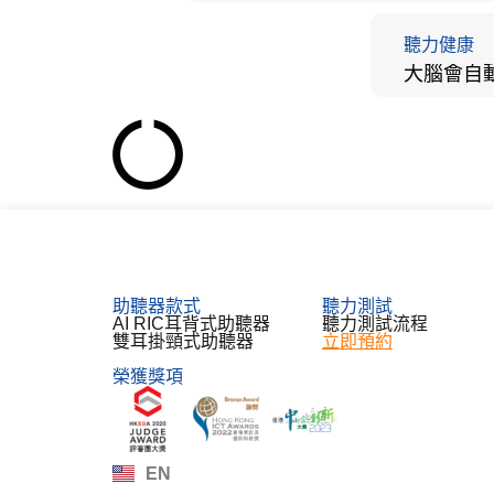
聽力健康
助聽器款式
聽力測試​
AI RIC耳背式助聽器
聽力測試流程
雙耳掛頸式助聽器
立即預約
榮獲獎項
한국어
Español
Français
Deutsch
EN
日本語