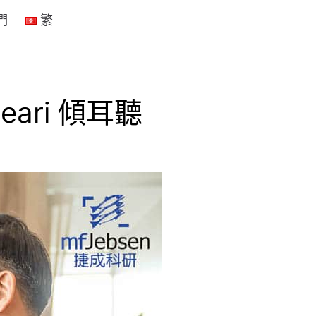
們
繁
ari 傾耳聽