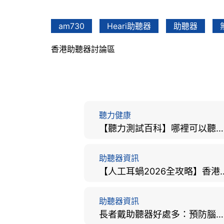
am730
Heari助聽器
助聽器
香港助聽器討論區
聽力健康
【聽力測試百科】哪裡可以聽力檢查？費用、標準、流程、在家聽力檢測與iPhone測試全攻略
助聽器資訊
【人工耳蝸2026全攻略】香港
助聽器資訊
長者戴助聽器好處多：預防腦退化、9大誤區破解及家屬陪伴全手冊