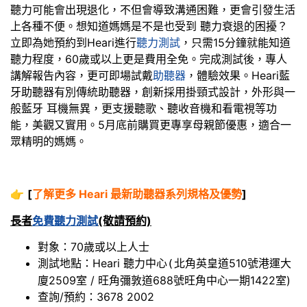
聽力可能會出現退化，不但會導致溝通困難，更會引發生活
上各種不便。想知道媽媽是不是也受到 聽力衰退的困擾？
立即為她預約到Heari進行
聽力測試
，只需15分鐘就能知道
聽力程度，60歲或以上更是費用全免。完成測試後，專人
講解報告內容，更可即場試戴
助聽器
，體驗效果。Heari藍
牙助聽器有別傳統助聽器，創新採用掛頸式設計，外形與一
般藍牙 耳機無異，更支援聽歌、聽收音機和看電視等功
能，美觀又實用。5月底前購買更專享母親節優惠，適合一
眾精明的媽媽。
👉
[
了解更多 Heari 最新助聽器系列規格及優勢
]
長者
免費聽力測試
(敬請預約)
對象：70歲或以上人士
測試地點：Heari 聽力中心
北角英皇道510號港運大
(
廈2509室 / 旺角彌敦道688號旺角中心一期1422室)
查詢/預約：3678 2002