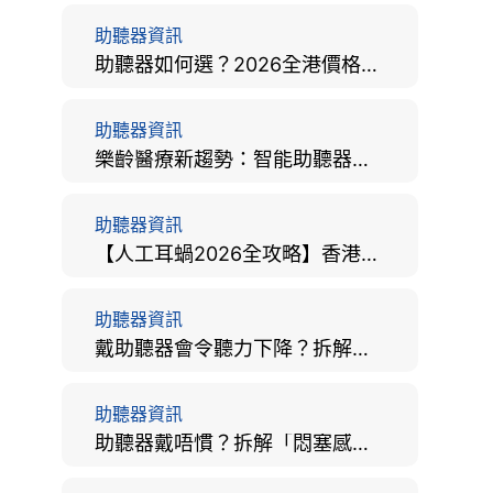
助聽器資訊
助聽器如何選？2026全港價格比較、款式分析及老人選購全攻略
助聽器資訊
樂齡醫療新趨勢：智能助聽器結合 AI 眼底相機，如何全方位守護長者健康？
助聽器資訊
【人工耳蝸2026全攻略】香港手術費用、原理與副作用評估！
助聽器資訊
戴助聽器會令聽力下降？拆解越戴越聾迷思與聽覺剝奪真相
助聽器資訊
助聽器戴唔慣？拆解「悶塞感」成因、堵耳效應與 4 週適應期全攻略