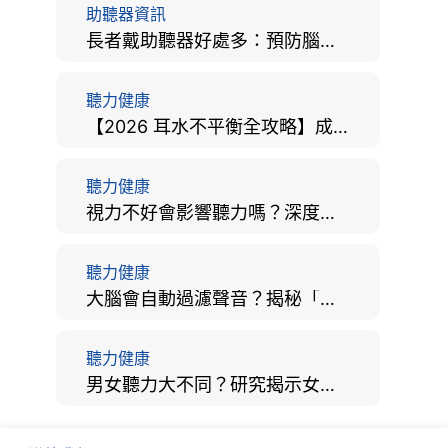
助聽器資訊
長者戴助聽器好處多：預防腦退化、9大誤區破解及家屬陪伴全手冊
聽力健康
【2026 耳水不平衡全攻略】成因、病徵、治療及改善方法
聽力健康
視力不好會影響聽力嗎？深度拆解大腦「眼耳並用」的科學秘密
聽力健康
大腦會自動過濾聲音？揭秘「聽覺注意」機制與聽力健康的深層關係
聽力健康
男女聽力大不同？研究揭示女性聽覺更靈敏！為何男性更易聽力損失？