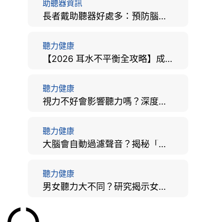
助聽器資訊
長者戴助聽器好處多：預防腦退化、9大誤區破解及家屬陪伴全手冊
聽力健康
【2026 耳水不平衡全攻略】成因、病徵、治療及改善方法
聽力健康
視力不好會影響聽力嗎？深度拆解大腦「眼耳並用」的科學秘密
聽力健康
大腦會自動過濾聲音？揭秘「聽覺注意」機制與聽力健康的深層關係
聽力健康
男女聽力大不同？研究揭示女性聽覺更靈敏！為何男性更易聽力損失？