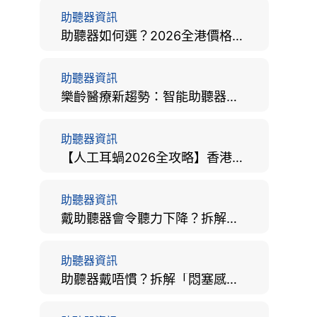
助聽器資訊
助聽器如何選？2026全港價格比較、款式分析及老人選購全攻略
助聽器資訊
樂齡醫療新趨勢：智能助聽器結合 AI 眼底相機，如何全方位守護長者健康？
助聽器資訊
【人工耳蝸2026全攻略】香港手術費用、原理與副作用評估！
助聽器資訊
戴助聽器會令聽力下降？拆解越戴越聾迷思與聽覺剝奪真相
助聽器資訊
助聽器戴唔慣？拆解「悶塞感」成因、堵耳效應與 4 週適應期全攻略