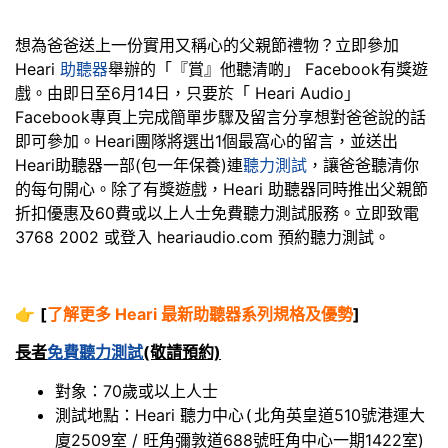
想為爸爸送上一份實用又稱心的父親節禮物？立即參加
Heari
助聽器
舉辦的「『賞』他聽清啲」 Facebook有獎遊
戲。由即日至6月14日，只要於「 Heari Audio」
Facebook專頁上完成簡單步驟及留言分享想對爸爸說的話
即可參加。Heari團隊將選出1個最窩心的留言，並送出
Heari助聽器一部(包一年保養)連
聽力測試
，讓爸爸聽清你
的每句開心。除了有獎遊戲，Heari 助聽器同時推出父親節
折扣優惠及60費或以上人士免費聽力測試服務。立即致電
3768 2002 或登入 heariaudio.com 預約聽力測試。
👉
[
了解更多 Heari 最新助聽器系列規格及優勢
]
長者
免費聽力測試
(敬請預約)
對象：70歲或以上人士
測試地點：Heari 聽力中心
北角英皇道510號港運大
(
廈2509室 / 旺角彌敦道688號旺角中心一期1422室)