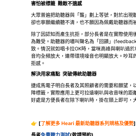
害怕被標籤
難敵不適感
大眾普遍把助聽器與「聾」劃上等號，對於出現
卻也寧願繼續聽不清，也不願因為佩戴助聽器而
除了因認知而產生抗拒，部分長者是在實際使用
為難受。助聽器的嘯叫聲名為「回饋」(feedb
致。情況就如唱卡拉OK時，當咪高峰與喇叭過
音均全頻放大，連帶環境噪音也明顯放大。吵耳
拒感。
解決用家痛點
突破傳統助聽器
捷成馬電子明白長者及其照顧者的需要和願望，以
障標籤，實際應用上更可拉遠喇叭與收音咪的距
好處是方便長者在除下喇叭時，掛在頸上即可，
👉
[
了解更多 Heari 最新助聽器系列規格及優勢
]
長者
免費聽力測試
(敬請預約)