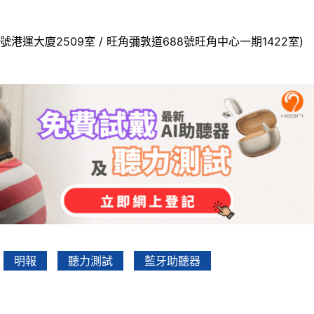
號港運大廈2509室 / 旺角彌敦道688號旺角中心一期1422室)
明報
聽力測試
藍牙助聽器