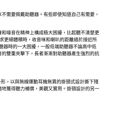
以不需要佩戴助聽器。有些即使知道自己有需要，
聲和噪音在精神上構成極大困擾，比起聽不清楚更
在追求更細體積時，收音咪和喇叭的距離過於接近所
聽器時的一大困擾，一般低端助聽器不論高中低
音的雙重夾擊下，長者漸漸對助聽器產生強烈的抗
器外形，以與無線運動耳機無異的掛頸式設計撕下殘
適地獲得聽力補償，美觀又實用。掛頸設計的另一