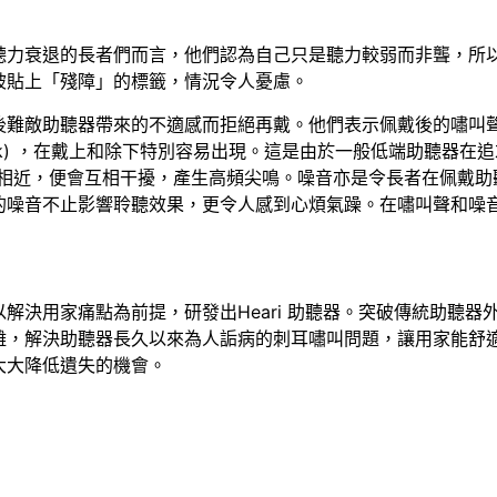
聽力衰退的長者們而言，他們認為自己只是聽力較弱而非聾，所
被貼上「殘障」的標籤，情況令人憂慮。
後難敵助聽器帶來的不適感而拒絕再戴。他們表示佩戴後的嘯叫
ack) ，在戴上和除下特別容易出現。這是由於一般低端助聽器
於相近，便會互相干擾，產生高頻尖鳴。噪音亦是令長者在佩戴助
的噪音不止影響聆聽效果，更令人感到心煩氣躁。在嘯叫聲和噪
解決用家痛點為前提，研發出Heari 助聽器。突破傳統助聽
離，解決助聽器長久以來為人詬病的刺耳嘯叫問題，讓用家能舒
大大降低遺失的機會。