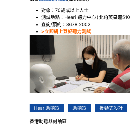
對象：70歲或以上人士
測試地點：Heari 聽力中心
北角英皇道510
(
查詢/預約：3678 2002
>立即網上登記聽力測試
Heari助聽器
助聽器
掛頸式設計
香港助聽器討論區