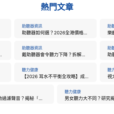
熱門文章
助聽器資訊
助
助聽器如何選？2026全港價格比較、款式分析及老人選購全攻略
助聽器資訊
助
手術費用、原理與副作用評估！
戴助聽器會令聽力下降？拆解越戴越聾迷思與聽覺剝奪真相
聽力健康
聽
【2026 耳水不平衡全攻略】成因、病徵、治療及改善方法
聽力健康
大腦會自動過濾聲音？揭秘「聽覺注意」機制與聽力健康的深層關係