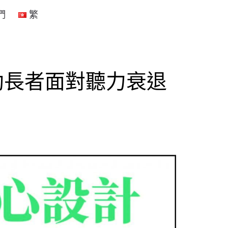
們
繁
 助長者面對聽力衰退