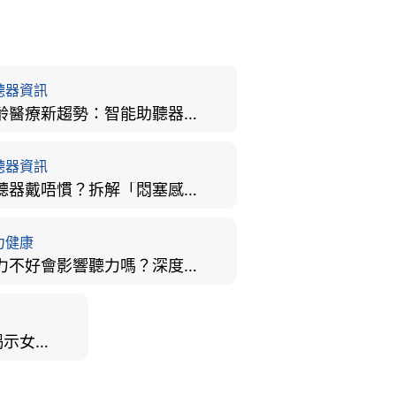
聽器資訊
樂齡醫療新趨勢：智能助聽器結合 AI 眼底相機，如何全方位守護長者健康？
聽器資訊
助聽器戴唔慣？拆解「悶塞感」成因、堵耳效應與 4 週適應期全攻略
力健康
視力不好會影響聽力嗎？深度拆解大腦「眼耳並用」的科學秘密
男女聽力大不同？研究揭示女性聽覺更靈敏！為何男性更易聽力損失？