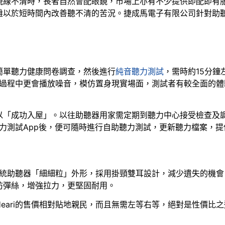
視線不清時，長者自然會配眼鏡，市場上亦有不少提供即配即有
難以於短時間內改善聽不清的苦況。捷成馬電子有限公司針對助
簡單聽力健康問卷調查，然後進行
純音聽力測試
，需時約15分
戴，過程中更會播放噪音，模仿置身現實場面，測試者有較全面的
以「成功入屋」。以往助聽器用家需定期到聽力中心接受檢查及
用聽力測試App後，便可隨時進行自助聽力測試，更新聽力檔案，
改傳統助聽器「細細粒」外形，採用掛頸雙耳設計，減少遺失的機
防彈絲，增強拉力，更堅固耐用。
eari的售價相對貼地親民，而且無需左等右等，絕對是性價比