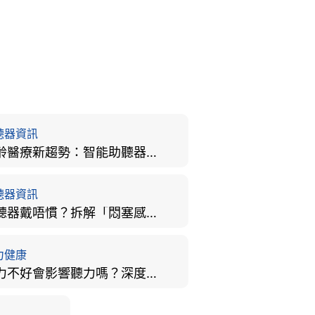
聽器資訊
樂齡醫療新趨勢：智能助聽器結合 AI 眼底相機，如何全方位守護長者健康？
聽器資訊
助聽器戴唔慣？拆解「悶塞感」成因、堵耳效應與 4 週適應期全攻略
力健康
視力不好會影響聽力嗎？深度拆解大腦「眼耳並用」的科學秘密