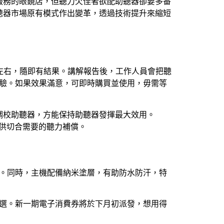
服務的眼鏡店，但聽力欠佳者欲配助聽器卻要多番
聽器市場原有模式作出變革，透過技術提升來縮短
鐘左右，隨即有結果。講解報告後，工作人員會把聽
體驗。如果效果滿意，可即時購買並使用，毋需等
調校助聽器，方能保持助聽器發揮最大效用。
提供切合需要的聽力補償。
會。同時，主機配備納米塗層，有助防水防汗，特
之選。新一期電子消費券將於下月初派發，想用得