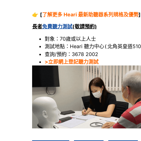
👉
[
了解更多 Heari 最新助聽器系列規格及優勢
]
長者
免費聽力測試
(敬請預約)
對象：70歲或以上人士
測試地點：Heari 聽力中心
北角英皇道510
(
查詢/預約：3678 2002
>立即網上登記聽力測試