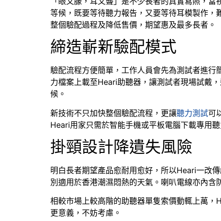
「眼又朦，耳又聾」是不少長者的真實寫照，當
等候，既要等待聽力報告，又要等待耳模製作，
整個驗配過程及降低售價，期望惠及最多長者。
締造嶄新驗配模式
驗配流程方便簡單，工作人員會先為測試者進行
力檔案上載至Heari助聽器，讓測試者現場試
候。
新技術不只加快整個驗配流程，更讓
聽力測試
可
Heari用家只需於智能手機或平板電腦下載專
掛頸設計降遺失風險
明白長者期望產品愈耐用愈好，所以Heari一
別適用於香港潮濕悶熱的天氣。喇叭電線亦內含
相較市場上較高階的助聽器單隻索價動輒上萬，H
更意義，不妨考慮。