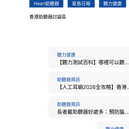
Heari助聽器
星島日報
聽力健康
香港助聽器討論區
聽力健康
【聽力測試百科】哪裡可以聽力檢查？費用、標準、流程、在家聽力檢測與iPhone測試全攻略
助聽器資訊
【人工耳蝸2026全攻略】香港
助聽器資訊
長者戴助聽器好處多：預防腦退化、9大誤區破解及家屬陪伴全手冊
聽力健康