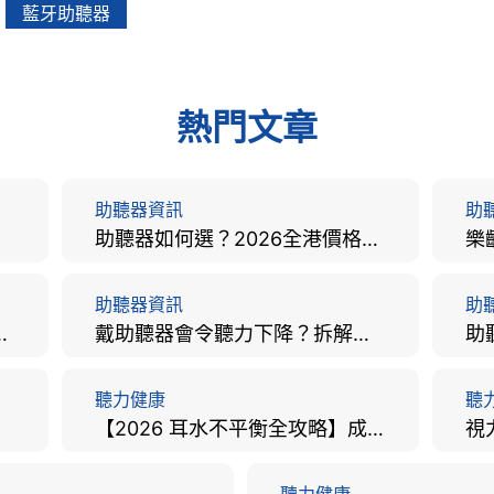
藍牙助聽器
熱門文章
助聽器資訊
助
助聽器如何選？2026全港價格比較、款式分析及老人選購全攻略
助聽器資訊
助
手術費用、原理與副作用評估！
戴助聽器會令聽力下降？拆解越戴越聾迷思與聽覺剝奪真相
聽力健康
聽
【2026 耳水不平衡全攻略】成因、病徵、治療及改善方法
聽力健康