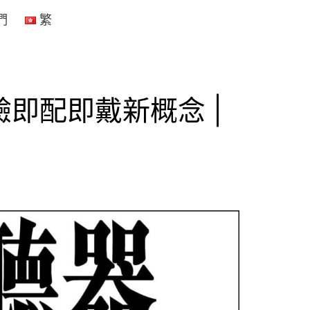
們
繁
即配即戴新概念 |