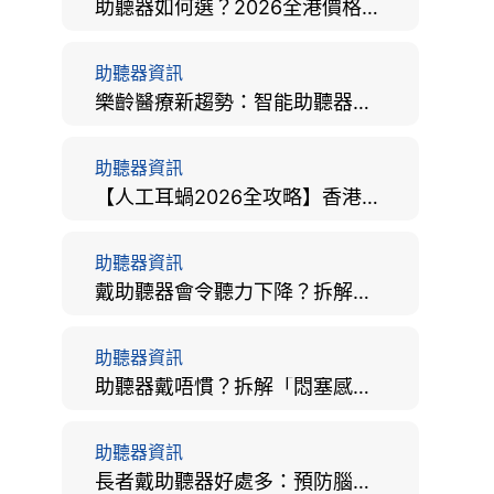
助聽器如何選？2026全港價格比較、款式分析及老人選購全攻略
助聽器資訊
樂齡醫療新趨勢：智能助聽器結合 AI 眼底相機，如何全方位守護長者健康？
助聽器資訊
【人工耳蝸2026全攻略】香港手術費用、原理與副作用評估！
助聽器資訊
戴助聽器會令聽力下降？拆解越戴越聾迷思與聽覺剝奪真相
助聽器資訊
助聽器戴唔慣？拆解「悶塞感」成因、堵耳效應與 4 週適應期全攻略
助聽器資訊
長者戴助聽器好處多：預防腦退化、9大誤區破解及家屬陪伴全手冊