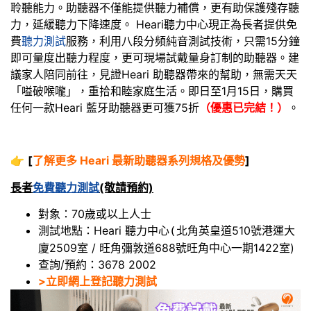
聆聽能力。助聽器不僅能提供聽力補償，更有助保護殘存聽
力，延緩聽力下降速度。 Heari聽力中心現正為長者提供免
費
聽力測試
服務，利用八段分頻純音測試技術，只需15分鐘
即可量度出聽力程度，更可現場試戴量身訂制的助聽器。建
議家人陪同前往，見證Heari 助聽器帶來的幫助，無需天天
「嗌破喉嚨」，重拾和睦家庭生活。即日至1月15日，購買
任何一款Heari 藍牙助聽器更可獲75折
（優惠已完結！）
。
👉
[
了解更多 Heari 最新助聽器系列規格及優勢
]
長者
免費聽力測試
(敬請預約)
對象：70歲或以上人士
測試地點：Heari 聽力中心
北角英皇道510號港運大
(
廈2509室 / 旺角彌敦道688號旺角中心一期1422室)
查詢/預約：3678 2002
>立即網上登記聽力測試