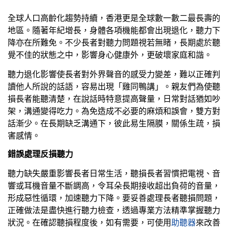
全球人口高齡化趨勢持續，香港更是全球數一數二最長壽的
地區。隨著年紀增長，身體各項機能都會出現退化，聽力下
降亦在所難免。不少長者對聽力問題視若無睹，長期處於聽
覺不佳的狀態之中，影響身心健康外，更破壞家庭和諧。
聽力退化影響使長者對外界聲音的感受力變差，難以正確判
讀他人所說的話語，容易出現「雞同鴨講」。親友們為使聽
損長者能聽清楚，在說話時特意提高聲量，日常對話猶如吵
架，溝通變得吃力。為免造成不必要的麻煩和誤會，雙方對
話漸少。在長期缺乏溝通下，彼此易生隔膜，關係生疏，損
害感情。
錯誤處理反損聽力
聽力缺失嚴重影響長者日常生活，聽損長者習慣把電視、音
響或耳機音量不斷調高，令耳朵長期接收超出負荷的音量，
形成惡性循環，加速聽力下降。要妥善處理長者聽損問題，
正確做法是盡快進行聽力檢查，透過專業方法精準掌握聽力
狀況。在確認聽損程度後，如有需要，可使用
助聽器
來改善