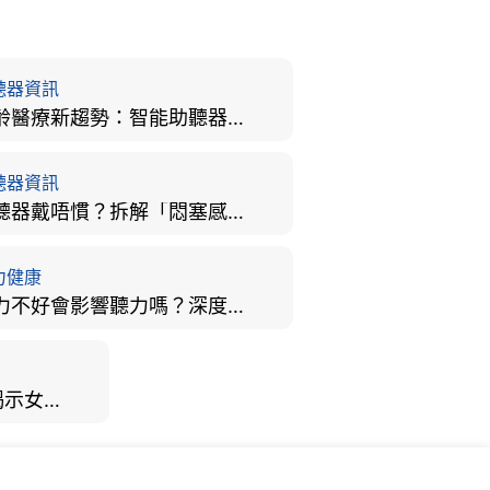
聽器資訊
樂齡醫療新趨勢：智能助聽器結合 AI 眼底相機，如何全方位守護長者健康？
聽器資訊
助聽器戴唔慣？拆解「悶塞感」成因、堵耳效應與 4 週適應期全攻略
力健康
視力不好會影響聽力嗎？深度拆解大腦「眼耳並用」的科學秘密
男女聽力大不同？研究揭示女性聽覺更靈敏！為何男性更易聽力損失？