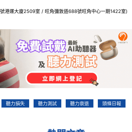
號港運大廈2509室 / 旺角彌敦道688號旺角中心一期1422室)
聽力損失
聽力測試
聽力衰退
頭條日報