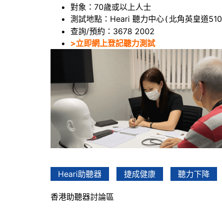
對象：70歲或以上人士
測試地點：Heari 聽力中心
北角英皇道510
(
查詢/預約：3678 2002
>立即網上登記聽力測試
Heari助聽器
捷成健康
聽力下降
香港助聽器討論區