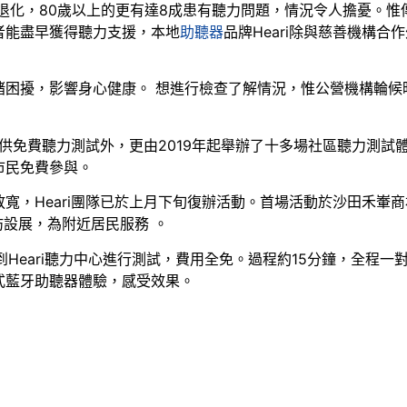
力退化，80歲以上的更有達8成患有聽力問題，情況令人擔憂。
者能盡早獲得聽力支援，本地
助聽器
品牌Heari除與慈善機構
緒困擾，影響身心健康。 想進行檢查了解情況，惟公營機構輪候
心提供免費聽力測試外，更由2019年起舉辦了十多場社區聽力測
市民免費參與。
寬，Heari團隊已於上月下旬復辦活動。首場活動於沙田禾輋
坊設展，為附近居民服務 。
到Heari聽力中心進行測試，費用全免。過程約15分鐘，全程
式藍牙助聽器體驗，感受效果。