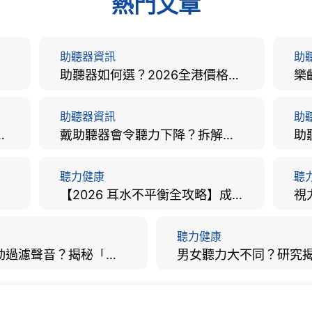
熱門文章
助聽器資訊
助
助聽器如何選？2026全港價格比較、款式分析及老人選購全攻略
助聽器資訊
助
手術費用、原理與副作用評估！
戴助聽器會令聽力下降？拆解越戴越聾迷思與聽覺剝奪真相
聽力健康
聽
【2026 耳水不平衡全攻略】成因、病徵、治療及改善方法
聽力健康
大腦會自動過濾聲音？揭秘「聽覺注意」機制與聽力健康的深層關係