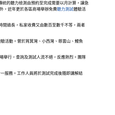
惟傳統的聽力檢測由預約至完成需要以月計算，讓急
合作外，近年更於各區商場舉辦免費
聽力測試
體驗活
時間過長，私家收費又由數百至數千不等，兩者
試體驗活動。曾於筲箕灣、小西灣、慈雲山、鯉魚
商場舉行，查詢及測試人流不絕，反應熱烈。團隊
一對一服務。工作人員將於測試完成後隨即講解結