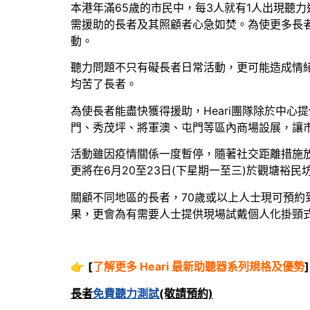
本港年滿65歲的市民中，每3人就有1人出現聽
需援助的長者及其照顧者心急如焚。為使更多長
動。
聽力問題不只有礙長者日常活動，更可能造成情
均苦了長者。
為使長者能盡快獲得援助，Heari團隊除於中
門、秀茂坪、將軍澳、屯門等區內商場設展，讓
活動雖因疫情關係一度暫停，隨著社交距離措施放
更將在6月20至23日(下星期一至三)於觀塘裕民
關顧不同地區的長者，70歲或以上人士現可預約
果，更會為有需要人士提供現場試戴個人化掛頸
👉
[
了解更多 Heari 最新助聽器系列規格及優勢
]
長者
免費聽力測試
(敬請預約)