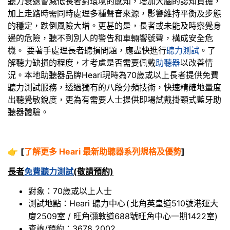
聽力衰退會減低長者對環境的感知，增加大腦的認知負擔，
加上走路時需同時處理多種聲音來源，影響維持平衡及步態
的穩定，跌倒風險大增。更甚的是，長者或未能及時察覺身
邊的危險，聽不到別人的警告和車輛響號聲，構成安全危
機。 要著手處理長者聽損問題，應盡快進行
聽力測試
。了
解聽力缺損的程度，才考慮是否需要佩戴
助聽器
以改善情
況。本地助聽器品牌Heari現時為70歲或以上長者提供免費
聽力測試服務，透過獨有的八段分頻技術，快速精確地量度
出聽覺敏銳度，更為有需要人士提供即場試戴掛頸式藍牙助
聽器體驗。
👉
[
了解更多 Heari 最新助聽器系列規格及優勢
]
長者
免費聽力測試
(敬請預約)
對象：70歲或以上人士
測試地點：Heari 聽力中心
北角英皇道510號港運大
(
廈2509室 / 旺角彌敦道688號旺角中心一期1422室)
查詢/預約：3678 2002