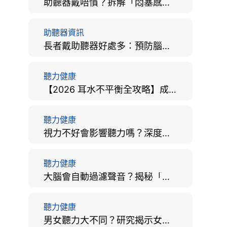
助聽器戴唔慣？拆解「悶塞感」成因、堵耳效應與 4 週適應期全攻略
助聽器資訊
長者戴助聽器好處多：預防腦退化、9大誤區破解及家屬陪伴全手冊
聽力健康
【2026 耳水不平衡全攻略】成因、病徵、治療及改善方法
聽力健康
視力不好會影響聽力嗎？深度拆解大腦「眼耳並用」的科學秘密
聽力健康
大腦會自動過濾聲音？揭秘「聽覺注意」機制與聽力健康的深層關係
聽力健康
男女聽力大不同？研究揭示女性聽覺更靈敏！為何男性更易聽力損失？