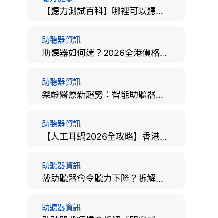
【聽力測試百科】哪裡可以聽力檢查？費用、標準、流程、在家聽力檢測與iPhone測試全攻略
助聽器資訊
助聽器如何選？2026全港價格比較、款式分析及老人選購全攻略
助聽器資訊
樂齡醫療新趨勢：智能助聽器結合 AI 眼底相機，如何全方位守護長者健康？
助聽器資訊
【人工耳蝸2026全攻略】香港手術費用、原理與副作用評估！
助聽器資訊
戴助聽器會令聽力下降？拆解越戴越聾迷思與聽覺剝奪真相
助聽器資訊