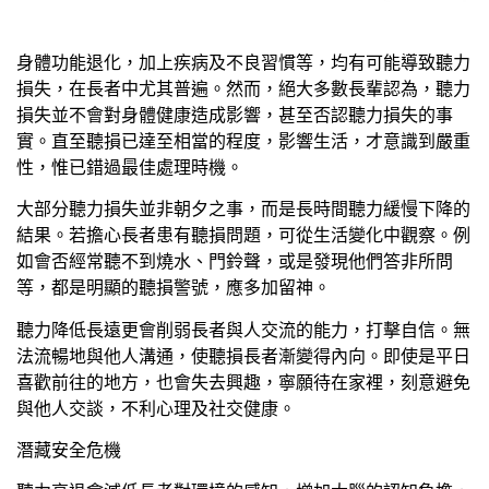
身體功能退化，加上疾病及不良習慣等，均有可能導致聽力
損失，在長者中尤其普遍。然而，絕大多數長輩認為，聽力
損失並不會對身體健康造成影響，甚至否認聽力損失的事
實。直至聽損已達至相當的程度，影響生活，才意識到嚴重
性，惟已錯過最佳處理時機。
大部分聽力損失並非朝夕之事，而是長時間聽力緩慢下降的
結果。若擔心長者患有聽損問題，可從生活變化中觀察。例
如會否經常聽不到燒水、門鈴聲，或是發現他們答非所問
等，都是明顯的聽損警號，應多加留神。
聽力降低長遠更會削弱長者與人交流的能力，打擊自信。無
法流暢地與他人溝通，使聽損長者漸變得內向。即使是平日
喜歡前往的地方，也會失去興趣，寧願待在家裡，刻意避免
與他人交談，不利心理及社交健康。
潛藏安全危機