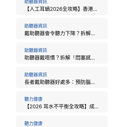
助聽器資訊
【人工耳蝸2026全攻略】香港手術費用、原理與副作用評估！
助聽器資訊
戴助聽器會令聽力下降？拆解越戴越聾迷思與聽覺剝奪真相
助聽器資訊
助聽器戴唔慣？拆解「悶塞感」成因、堵耳效應與 4 週適應期全攻略
助聽器資訊
長者戴助聽器好處多：預防腦退化、9大誤區破解及家屬陪伴全手冊
聽力健康
【2026 耳水不平衡全攻略】成因、病徵、治療及改善方法
聽力健康