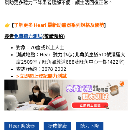
幫助更多聽力下降患者緩解不便，讓生活回復正常。
👉
[
了解更多 Heari 最新助聽器系列規格及優勢
]
長者
免費聽力測試
(敬請預約)
對象：70歲或以上人士
測試地點：Heari 聽力中心
北角英皇道510號港運大
(
廈2509室 / 旺角彌敦道688號旺角中心一期1422室)
查詢/預約：3678 2002
>立即網上登記聽力測試
Heari助聽器
捷成健康
聽力下降