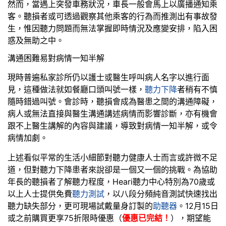
然而，當遇上突發車務狀況，車長一般會馬上以廣播通知乘
客。聽損者或可透過觀察其他乘客的行為而推測出有事故發
生，惟因聽力問題而無法掌握即時情況及應變安排，陷入困
惑及無助之中。
溝通困難易對病情一知半解
現時普遍私家診所仍以護士或醫生呼叫病人名字以進行面
見，這種做法就如餐廳口頭叫號一樣，
聽力下降
者稍有不慎
隨時錯過叫號。會診時，聽損會成為醫患之間的溝通障礙，
病人或無法直接與醫生溝通講述病情而影響診斷，亦有機會
跟不上醫生講解的內容與建議，導致對病情一知半解，或令
病情加劇。
上述看似平常的生活小細節對聽力健康人士而言或許微不足
道，但對聽力下降患者來說卻是一個又一個的挑戰。為協助
年長的聽損者了解聽力程度，Heari聽力中心特別為70歲或
以上人士提供免費
聽力測試
，以八段分頻純音測試快速找出
聽力缺失部分，更可現場試戴量身訂製的
助聽器
。12月15日
或之前購買更享75折限時優惠（
優惠已完結！
），期望能