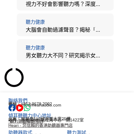
視力不好會影響聽力嗎？深度拆解大腦「眼耳並用」的科學秘密
聽力健康
大腦會自動過濾聲音？揭秘「聽覺注意」機制與聽力健康的深層關係
聽力健康
男女聽力大不同？研究揭示女性聽覺更靈敏！為何男性更易聽力損失？
聯絡我們
電話：+852 3678 2002
電郵：info@heariaudio.com
傾耳聽聽力中心地址
北角：英皇道510號港運大廈25樓
旺角：彌敦道688號旺角中心一期1422室
*聽力測試敬請預約
Heari - 您信賴的香港助聽器專門店
助聽器款式
聽力測試​