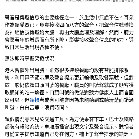
聲音是傳遞信息的主要途徑之一，於生活中無處不在。耳朵
作為聽覺器官，負責接收四面八方的聲音，把聲音信號轉換
為神經信號傳遞給大腦，再由大腦處理及理解。然而，聽力
會隨著年齡增長而有所下降，影響接收聲音信息的能力，導
致日常生活出現各種不便。
無法即時掌握突發狀況
港人習慣外出用膳，雖然很多連鎖餐廳均設有智能排隊系
統，利用電子顯示屏及聲音提示更新輪候及取餐票號，但對
於一般仍依賴口頭叫號的餐廳，職員的叫號聲就成了顧客獲
取通知的唯一途徑。口頭叫號的做法對聽力健康人士而言固
然可以，但
聽損
者或有可能會因為未能聽到或聽清楚而錯過
叫號，白白苦等，浪費時間。
類似情況亦常見於交通工具。為方便乘客下車，巴士及鐵路
都裝有報站系統，車廂廣播會出現文字及聲音提示。聽損者
可從文字提示知道自己身在何方，補上了聲音提示的缺乏。