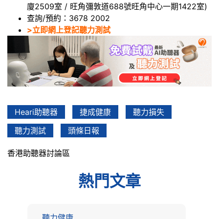
廈2509室 / 旺角彌敦道688號旺角中心一期1422室)
查詢/預約：3678 2002
>立即網上登記聽力測試
Heari助聽器
捷成健康
聽力損失
聽力測試
頭條日報
香港助聽器討論區
熱門文章
聽力健康