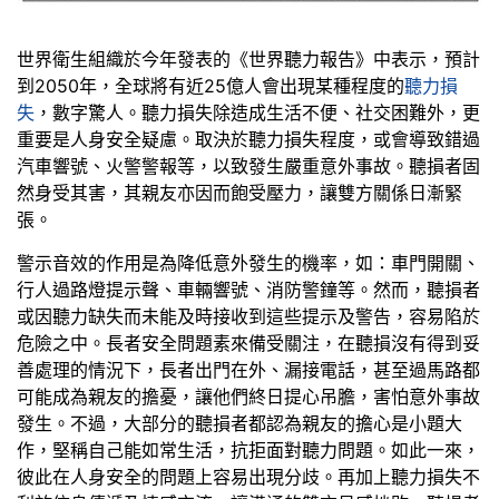
世界衛生組織於今年發表的《世界聽力報告》中表示，預計
到2050年，全球將有近25億人會出現某種程度的
聽力損
失
，數字驚人。聽力損失除造成生活不便、社交困難外，更
重要是人身安全疑慮。取決於聽力損失程度，或會導致錯過
汽車響號、火警警報等，以致發生嚴重意外事故。聽損者固
然身受其害，其親友亦因而飽受壓力，讓雙方關係日漸緊
張。
警示音效的作用是為降低意外發生的機率，如：車門開關、
行人過路燈提示聲、車輛響號、消防警鐘等。然而，聽損者
或因聽力缺失而未能及時接收到這些提示及警告，容易陷於
危險之中。長者安全問題素來備受關注，在聽損沒有得到妥
善處理的情況下，長者出門在外、漏接電話，甚至過馬路都
可能成為親友的擔憂，讓他們終日提心吊膽，害怕意外事故
發生。不過，大部分的聽損者都認為親友的擔心是小題大
作，堅稱自己能如常生活，抗拒面對聽力問題。如此一來，
彼此在人身安全的問題上容易出現分歧。再加上聽力損失不