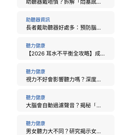
助聽器戴唔慣？拆解「悶塞感」成因、堵耳效應與 4 週適應期全攻略
助聽器資訊
長者戴助聽器好處多：預防腦退化、9大誤區破解及家屬陪伴全手冊
聽力健康
【2026 耳水不平衡全攻略】成因、病徵、治療及改善方法
聽力健康
視力不好會影響聽力嗎？深度拆解大腦「眼耳並用」的科學秘密
聽力健康
大腦會自動過濾聲音？揭秘「聽覺注意」機制與聽力健康的深層關係
聽力健康
男女聽力大不同？研究揭示女性聽覺更靈敏！為何男性更易聽力損失？