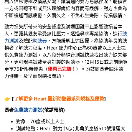
利於信息傳遞及情感交流，讓溝通的雙方易感挫敗。聽損者
一方或因聽不到或無法理解說話內容而有誤解，對方也會為
不斷複述而感疲倦。久而久之，不免心生嫌隙，有損感情。
聽力損失所帶來的安全疑慮及溝通困難不止影響聽損者本
人，更讓其親友承受無比壓力。透過尋求專業協助，進行
聽
力測試
及驗配
助聽器
，方能緩解上述困擾。為協助年長的聽
損者了解聽力程度，Heari聽力中心正為60歲或以上人士提
供免費聽力測試，以八段分頻純音測試快速找出聽力缺失部
分，更可現場試戴量身訂製的助聽器，12月15日或之前購買
更享75折限時優惠（
優惠已完結！
）。盼鼓勵長者關注聽
力健康，及早面對聽損問題。
👉
[
了解更多 Heari 最新助聽器系列規格及優勢
]
長者
免費聽力測試
(敬請預約)
對象：70歲或以上人士
測試地點：Heari 聽力中心
北角英皇道510號港運大
(