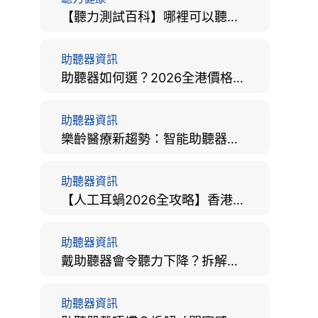
【聽力測試百科】哪裡可以聽力檢查？費用、標準、流程、在家聽力檢測與iPhone測試全攻略
助聽器資訊
助聽器如何選？2026全港價格比較、款式分析及老人選購全攻略
助聽器資訊
樂齡醫療新趨勢：智能助聽器結合 AI 眼底相機，如何全方位守護長者健康？
助聽器資訊
【人工耳蝸2026全攻略】香港手術費用、原理與副作用評估！
助聽器資訊
戴助聽器會令聽力下降？拆解越戴越聾迷思與聽覺剝奪真相
助聽器資訊