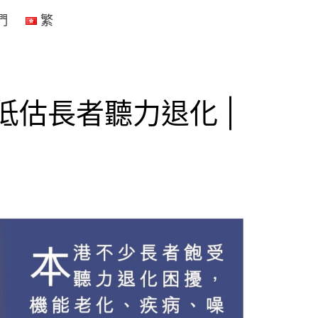
們
繁
低估長者聽力退化 |