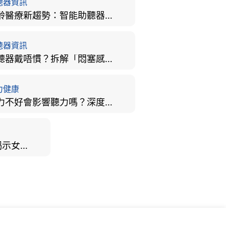
聽器資訊
樂齡醫療新趨勢：智能助聽器結合 AI 眼底相機，如何全方位守護長者健康？
聽器資訊
助聽器戴唔慣？拆解「悶塞感」成因、堵耳效應與 4 週適應期全攻略
力健康
視力不好會影響聽力嗎？深度拆解大腦「眼耳並用」的科學秘密
男女聽力大不同？研究揭示女性聽覺更靈敏！為何男性更易聽力損失？