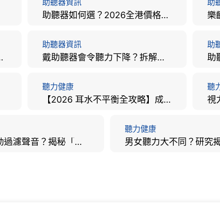
助聽器資訊
助
助聽器如何選？2026全港價格比較、款式分析及老人選購全攻略
助聽器資訊
助
手術費用、原理與副作用評估！
戴助聽器會令聽力下降？拆解越戴越聾迷思與聽覺剝奪真相
聽力健康
聽
【2026 耳水不平衡全攻略】成因、病徵、治療及改善方法
聽力健康
大腦會自動過濾聲音？揭秘「聽覺注意」機制與聽力健康的深層關係