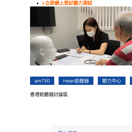
>立即網上登記聽力測試
am730
Heari助聽器
聽力中心
香港助聽器討論區