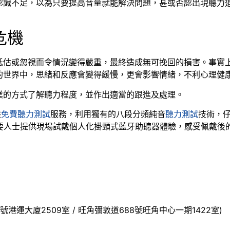
認識不足，以為只要提高音量就能解決問題，甚或否認出現聽力
危機
低估或忽視而令情況變得嚴重，最終造成無可挽回的損害。事實
的世界中，思緒和反應會變得緩慢，更會影響情緒，不利心理健
業的方式了解聽力程度，並作出適當的跟進及處理。
供
免費聽力測試
服務，利用獨有的八段分頻純音
聽力測試
技術，
需要人士提供現場試戴個人化掛頸式藍牙助聽器體驗，感受佩戴後
號港運大廈2509室 / 旺角彌敦道688號旺角中心一期1422室)