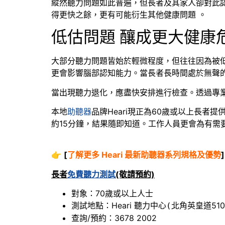
縱然聽力問題如此普遍，但長者及其家人卻對此
得更快之餘，更有可能衍生其他健康問題 。
低估問題 釀成更大健康
大部分聽力問題皆始於輕微程度，但往往因為被
更會影響腦部認知能力。當長者長時間處於無聲
當出現聽力退化，應盡快安排進行檢查。透過專
本地
助聽器
品牌Heari現正為60歲或以上長者提
約15分鐘，結果隨即知道。工作人員更會為有
👉
[
了解更多 Heari 最新助聽器系列規格及優勢
]
長者
免費聽力測試
(敬請預約)
對象：70歲或以上人士
測試地點：Heari 聽力中心
北角英皇道510
(
查詢/預約：3678 2002