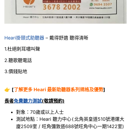
Heari掛頸式助聽器
– 戴得舒適 聽得清晰
1.杜絕刺耳嘯叫聲
2.聽歌聽電話
3.價錢貼地
👉
[
了解更多 Heari 最新助聽器系列規格及優勢
]
長者
免費聽力測試
(敬請預約)
對象：70歲或以上人士
測試地點：Heari 聽力中心
北角英皇道510號港運大
(
廈2509室 / 旺角彌敦道688號旺角中心一期1422室)