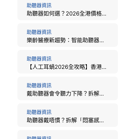
助聽器資訊
助聽器如何選？2026全港價格比較、款式分析及老人選購全攻略
助聽器資訊
樂齡醫療新趨勢：智能助聽器結合 AI 眼底相機，如何全方位守護長者健康？
助聽器資訊
【人工耳蝸2026全攻略】香港手術費用、原理與副作用評估！
助聽器資訊
戴助聽器會令聽力下降？拆解越戴越聾迷思與聽覺剝奪真相
助聽器資訊
助聽器戴唔慣？拆解「悶塞感」成因、堵耳效應與 4 週適應期全攻略
助聽器資訊