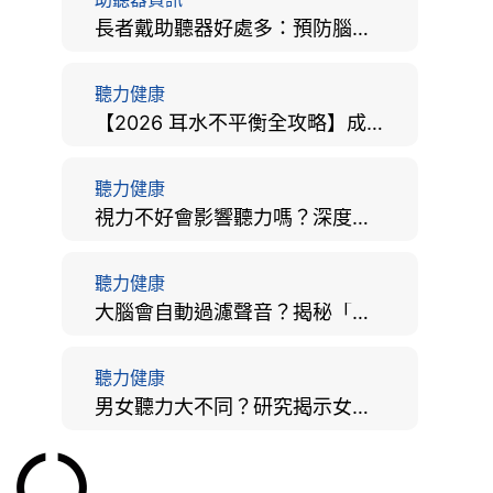
長者戴助聽器好處多：預防腦退化、9大誤區破解及家屬陪伴全手冊
聽力健康
【2026 耳水不平衡全攻略】成因、病徵、治療及改善方法
聽力健康
視力不好會影響聽力嗎？深度拆解大腦「眼耳並用」的科學秘密
聽力健康
大腦會自動過濾聲音？揭秘「聽覺注意」機制與聽力健康的深層關係
聽力健康
男女聽力大不同？研究揭示女性聽覺更靈敏！為何男性更易聽力損失？